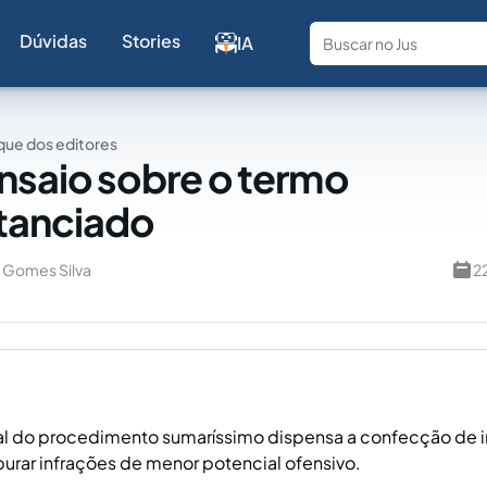
Dúvidas
Stories
IA
Fale com a
ue dos editores
nsaio sobre o termo
tanciado
o Gomes Silva
2
ial do procedimento sumaríssimo dispensa a confecção de i
apurar infrações de menor potencial ofensivo.