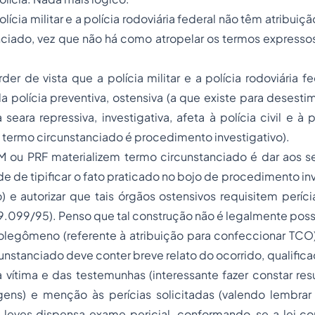
lícia militar e a polícia rodoviária federal não têm atribuição
ciado, vez que não há como atropelar os termos expressos
er de vista que a polícia militar e a polícia rodoviária f
 polícia preventiva, ostensiva (a que existe para desestim
 seara repressiva, investigativa, afeta à
polícia civil
e à
p
 termo circunstanciado é procedimento investigativo).
M ou PRF materializem termo circunstanciado é dar aos se
de de tipificar o fato praticado no bojo de procedimento inv
) e autorizar que tais órgãos ostensivos requisitem perícia
i 9.099/95). Penso que tal construção não é legalmente poss
olegômeno (referente à atribuição para confeccionar TCO)
unstanciado deve conter breve relato do ocorrido, qualifi
a vítima e das testemunhas (interessante fazer constar r
ens) e menção às perícias solicitadas (valendo lembra
s leves dispensa exame pericial, conformando-se a lei co