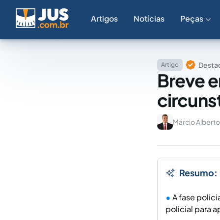
Artigos
Notícias
Peças
Destaq
Artigo
Breve e
circuns
Márcio Albert
Resumo:
A fase polic
policial para 