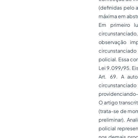
(definidas pelo 
máxima em abstra
Em primeiro lu
circunstanciado
observação imp
circunstanciado 
policial. Essa co
Lei 9.099/95. Eis
Art. 69. A aut
circunstanciado 
providenciando-s
O artigo transcr
(trata-se de mom
preliminar). An
policial represe
nos demais proce