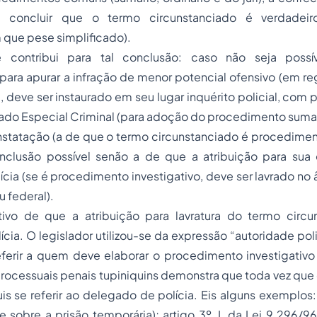
se concluir que o termo circunstanciado é verdadei
m que pese simplificado).
 contribui para tal conclusão: caso não seja possív
para apurar a infração de menor potencial ofensivo (em re
), deve ser instaurado em seu lugar inquérito policial, com 
zado Especial Criminal (para
adoção
do procedimento sumar
nstatação (a de que o termo circunstanciado é procediment
nclusão possível senão a de que a atribuição para su
cia (se é procedimento investigativo, deve ser lavrado no 
ou federal).
tivo de que a atribuição para lavratura do termo circ
cia. O legislador utilizou-se da expressão “autoridade poli
referir a quem deve elaborar o procedimento investigati
processuais penais tupiniquins demonstra que toda vez que 
uis se referir ao delegado de polícia. Eis alguns exemplos: 
 sobre a prisão temporária); artigo 3º, I, da Lei 9.296/9