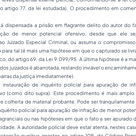
do artigo 77, da lei estudada). O procedimento em come
tá dispensada a prisão em flagrante delito do autor do f
ração de menor potencial ofensivo, desde que ele s
ao Juizado Especial Criminal, ou assuma o compromiss
para tal (é mais uma hipótese em que o capturado se livra 
o, do artigo 69, da Lei 9.099/95. A última hipótese é a mai
 dos juizados é abarrotada, restando inviável o encaminha
barras da justiça imediatamente).
instauração de inquérito policial para apuração de i
ivo (como dito supra). Este procedimento é mais amplo
e colheita de material probante. Pode ser tranquilamente 
nquérito policial para apuração de infração de menor pote
lagranciais ou nas hipóteses em que o fato a ser apurado
dade. A autoridade policial deve estar atenta, nestes cas
retensão punitiva apostos no artigo 109, do Código Repr