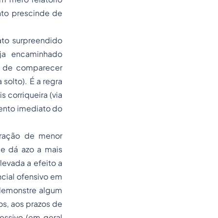
nto prescinde de
ato surpreendido
eja encaminhado
o de comparecer
solto). É a regra
s corriqueira (via
mento imediato do
nfração de menor
 e dá azo a mais
levada a efeito a
ncial ofensivo em
 demonstre algum
os, aos prazos de
essivo (em geral