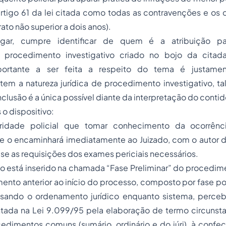
artigo 61 da lei citada como todas as contravenções e os
to não superior a dois anos).
gar, cumpre identificar de quem é a atribuição pa
, procedimento investigativo criado no bojo da citada
ortante a ser feita a respeito do tema é justamen
tem a natureza jurídica de procedimento investigativo, tal
nclusão é a única possível diante da interpretação do contid
 o dispositivo:
oridade policial que tomar conhecimento da ocorrênci
e o encaminhará imediatamente ao Juizado, com o autor do
e as requisições dos exames periciais necessários.
ito está inserido na chamada “Fase Preliminar” do procedi
ento anterior ao início do processo, composto por fase pol
alisando o ordenamento jurídico enquanto sistema, perce
ntada na Lei 9.099/95 pela elaboração de termo circunsta
dimentos comuns (sumário, ordinário e do júri), à confec