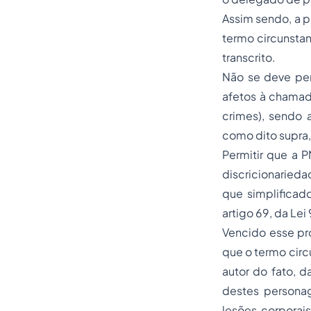
Assim sendo, a po
termo circunstan
transcrito.
Não se deve perd
afetos à chamada
crimes), sendo a
como dito supra,
Permitir que a P
discricionarieda
que simplificado
artigo 69, da Le
Vencido esse pr
que o termo circ
autor do fato, d
destes personag
lesões corporai