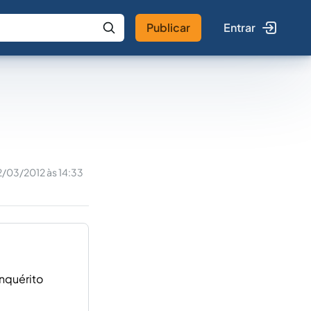
Publicar
Entrar
 IA
Buscar no Jus
2/03/2012 às 14:33
nquérito