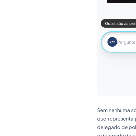
Sem nenhuma somb
que representa 
delegado de polí
o delegado de po