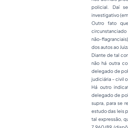
policial. Daí 
investigativo (e
Outro fato que
circunstanciado 
não-flagranciais
dos autos ao Jui
Diante de tal co
não há outra co
delegado de polí
judiciária – civil 
Há outro indica
delegado de polí
supra, para se 
estudo das leis 
tal expressão, q
7.960/89 (dispõe