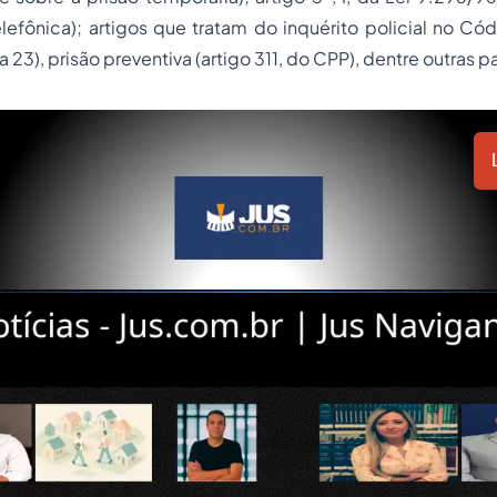
lefônica); artigos que tratam do inquérito policial no C
 a 23),
prisão preventiva
(artigo 311, do CPP), dentre outras 