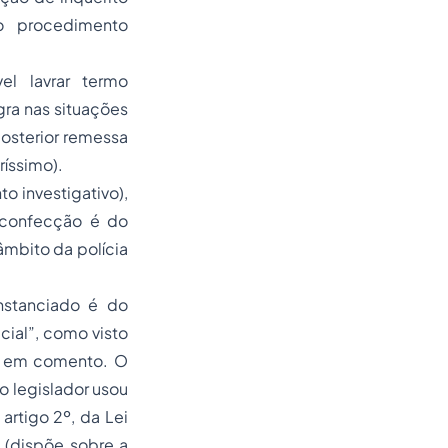
ro procedimento
el lavrar termo
gra nas situações
posterior remessa
íssimo).
o investigativo),
a confecção é do
âmbito da polícia
unstanciado é do
cial”, como visto
vo em comento. O
o legislador usou
artigo 2º, da Lei
6 (dispõe sobre a