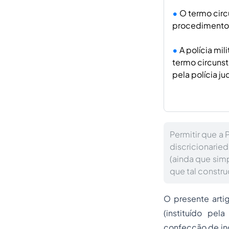
O termo circ
procedimento i
A polícia mil
termo circunst
pela polícia jud
Permitir que a 
discricionarie
(ainda que simp
que tal constr
O presente arti
(instituído pe
confecção de
in