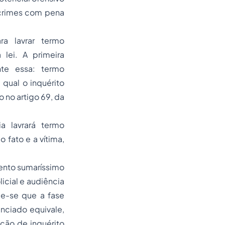
 crimes com pena
ra lavrar
termo
 lei. A primeira
te essa: termo
 qual o inquérito
o no artigo 69, da
a lavrará termo
 fato e a vítima,
mento sumaríssimo
icial e audiência
be-se que a fase
nciado equivale,
ção de inquérito