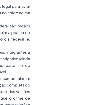
 legal para lavrar
 no artigo acima
ederal são órgãos
ular a prática de
olícia federal
(e,
us integrantes a
estigativo (ainda
s (parte final do
ível.
, cumpre afirmar
cação completa do
esumo das versões
r que o crime de
m mero relatório