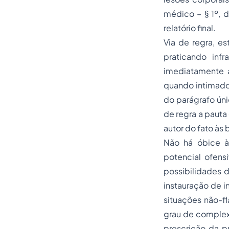
médico – § 1º, 
relatório final.
Via de regra, es
praticando inf
imediatamente 
quando intimado 
do parágrafo únic
de regra a pauta
autor do fato às 
Não há óbice à 
potencial ofens
possibilidades d
instauração de i
situações não-f
grau de complexi
prescrição da p