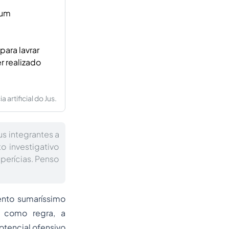
 um
para lavrar
r realizado
artificial do Jus.
us integrantes a
o investigativo
 perícias. Penso
ento sumaríssimo
, como regra, a
otencial ofensivo