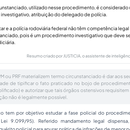
unstanciado, utilizado nesse procedimento, é considerado
nvestigativo, atribuição do delegado de polícia.
itar e a polícia rodoviária federal não têm competência legal 
anciado, pois é um procedimento investigativo que deve se
iciária.
Resumo criado por JUSTICIA, o assistente de inteligência 
PM ou PRF materializem termo circunstanciado é dar aos se
dade de tipificar o fato praticado no bojo de procediment
lificado) e autorizar que tais órgãos ostensivos requisitem
ução não é legalmente possível.
go tem por objetivo estudar a fase policial do procedim
la Lei 9.099/95). Referido mandamento legal dispensa
quérito policial
para apurar prática de infrações de menor p