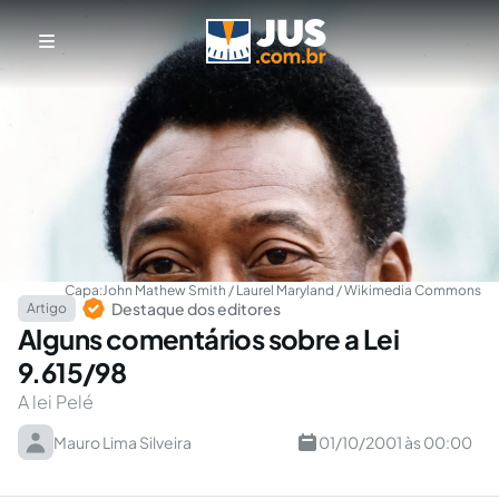
Capa:
John Mathew Smith / Laurel Maryland / Wikimedia Commons
Destaque dos editores
Artigo
Alguns comentários sobre a Lei
9.615/98
A lei Pelé
Mauro Lima Silveira
01/10/2001 às 00:00