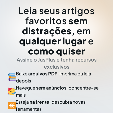
Leia seus artigos
favoritos
sem
distrações
, em
qualquer lugar
e
como quiser
Assine o JusPlus e tenha recursos
exclusivos
Baixe
arquivos PDF
: imprima ou leia
depois
Navegue
sem anúncios
: concentre-se
mais
Esteja
na frente
: descubra novas
ferramentas