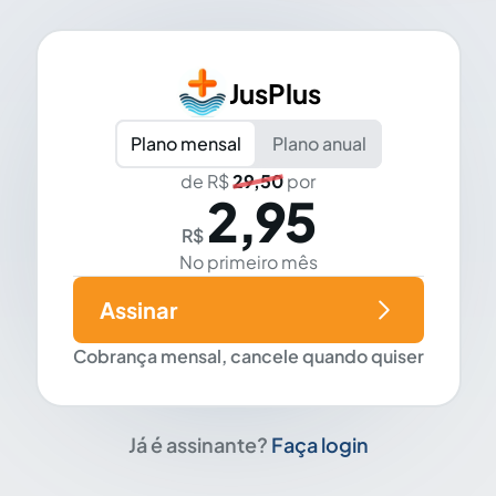
JusPlus
Plano mensal
Plano anual
de R$
29,50
por
2,95
R$
No primeiro mês
Assinar
Cobrança mensal, cancele quando quiser
Já é assinante?
Faça login