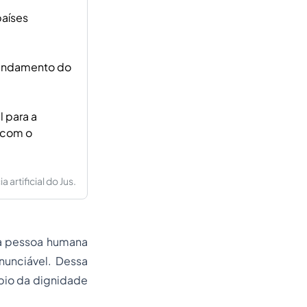
países
fundamento do
 para a
 com o
artificial do Jus.
da pessoa humana
enunciável. Dessa
ípio da dignidade