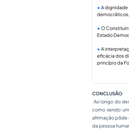
A dignidade
democráticos, 
O Constituin
Estado Democrát
A interpreta
eficácia dos d
princípio da F
CONCLUSÃO
Ao longo do des
como sendo um va
afirmação pôde-s
da pessoa humana