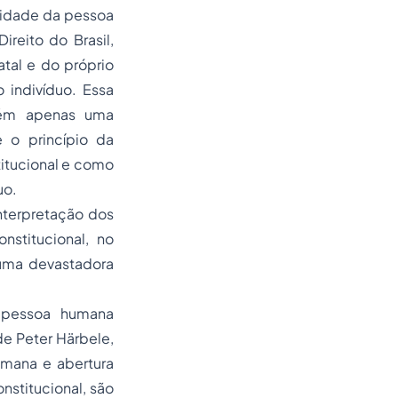
ignidade da pessoa
eito do Brasil,
atal e do próprio
 indivíduo. Essa
ntém apenas uma
 o princípio da
itucional e como
uo.
nterpretação dos
nstitucional, no
 numa devastadora
a pessoa humana
de Peter Härbele,
umana e abertura
nstitucional, são