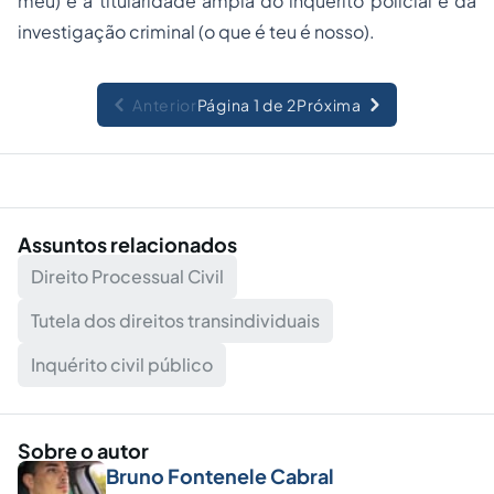
meu) e a titularidade ampla do inquérito policial e da
investigação criminal (o que é teu é nosso).
Anterior
Página 1 de 2
Próxima
Assuntos relacionados
Direito Processual Civil
Tutela dos direitos transindividuais
Inquérito civil público
Sobre o autor
Bruno Fontenele Cabral