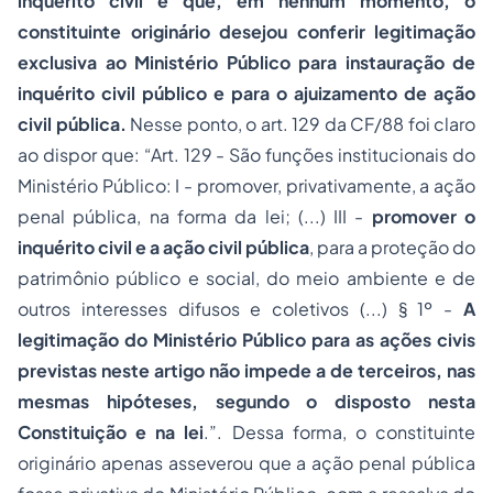
inquérito civil é que, em nenhum momento, o
constituinte originário desejou conferir legitimação
exclusiva ao Ministério Público para instauração de
inquérito civil público e para o ajuizamento de ação
civil pública.
Nesse ponto, o art. 129 da CF/88 foi claro
ao dispor que: “Art. 129 - São funções institucionais do
Ministério Público: I - promover, privativamente, a ação
penal pública, na forma da lei; (...) III -
promove
r o
inquérito civil e a ação civil pública
, para a proteção do
patrimônio público e social, do meio ambiente e de
outros interesses difusos e coletivos (...) § 1º -
A
legitimação do Ministério Público para as ações civis
previstas neste artigo não impede a de terceiros, nas
mesmas hipóteses, segundo o disposto nesta
Constituição e na lei
.”. Dessa forma, o constituinte
originário apenas asseverou que a ação penal pública