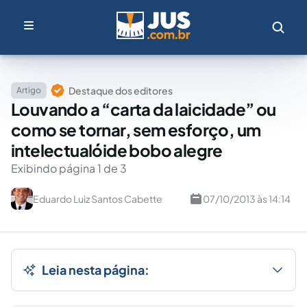
Destaque dos editores
Artigo
Louvando a “carta da laicidade” ou
como se tornar, sem esforço, um
intelectualóide bobo alegre
Exibindo página 1 de 3
Eduardo Luiz Santos Cabette
07/10/2013 às 14:14
Leia nesta página: