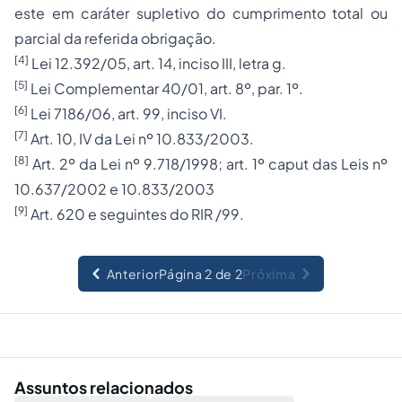
este em caráter supletivo do cumprimento total ou
parcial da referida obrigação.
[4]
Lei 12.392/05, art. 14, inciso III, letra g.
[5]
Lei Complementar 40/01, art. 8º, par. 1º.
[6]
Lei 7186/06, art. 99, inciso VI.
[7]
Art. 10, IV da Lei nº 10.833/2003.
[8]
Art. 2º da Lei nº 9.718/1998; art. 1º caput das Leis nº
10.637/2002 e 10.833/2003
[9]
Art. 620 e seguintes do RIR /99.
Anterior
Página 2 de 2
Próxima
Assuntos relacionados