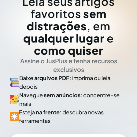
Leia seus artigos
favoritos
sem
distrações
, em
qualquer lugar
e
como quiser
Assine o JusPlus e tenha recursos
exclusivos
Baixe
arquivos PDF
: imprima ou leia
depois
Navegue
sem anúncios
: concentre-se
mais
Esteja
na frente
: descubra novas
ferramentas