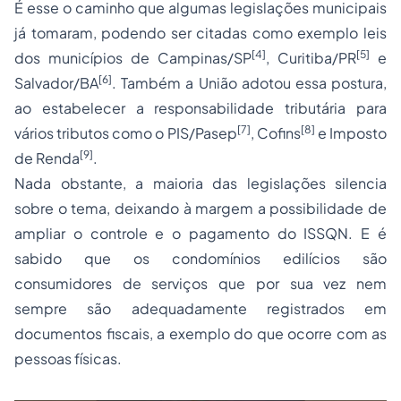
É esse o caminho que algumas legislações municipais
já tomaram, podendo ser citadas como exemplo leis
[4]
[5]
dos municípios de Campinas/SP
, Curitiba/PR
e
[6]
Salvador/BA
. Também a União adotou essa postura,
ao estabelecer a
responsabilidade tributária
para
[7]
[8]
vários tributos como o PIS/Pasep
, Cofins
e Imposto
[9]
de Renda
.
Nada obstante, a maioria das legislações silencia
sobre o tema, deixando à margem a possibilidade de
ampliar o controle e o pagamento do ISSQN. E é
sabido que os condomínios edilícios são
consumidores de serviços que por sua vez nem
sempre são adequadamente registrados em
documentos fiscais, a exemplo do que ocorre com as
pessoas físicas.