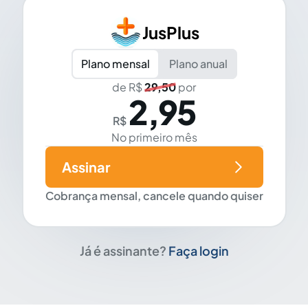
JusPlus
Plano mensal
Plano anual
de R$
29,50
por
2,95
R$
No primeiro mês
Assinar
Cobrança mensal, cancele quando quiser
Já é assinante?
Faça login