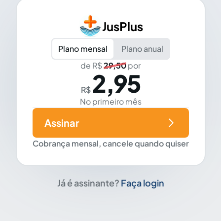
JusPlus
Plano mensal
Plano anual
de R$
29,50
por
2,95
R$
No primeiro mês
Assinar
Cobrança mensal, cancele quando quiser
Já é assinante?
Faça login