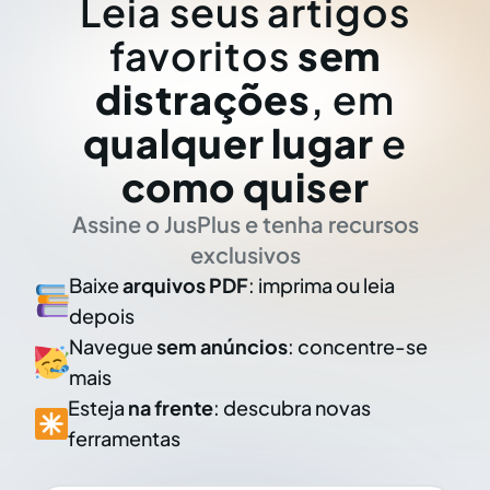
Leia seus artigos
favoritos
sem
distrações
, em
qualquer lugar
e
como quiser
Assine o JusPlus e tenha recursos
exclusivos
Baixe
arquivos PDF
: imprima ou leia
depois
Navegue
sem anúncios
: concentre-se
mais
Esteja
na frente
: descubra novas
ferramentas