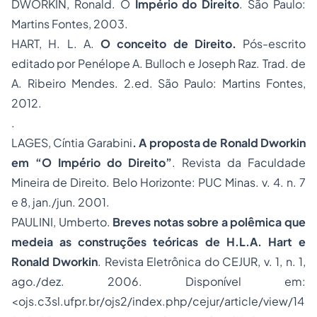
DWORKIN, Ronald. O
Império do Direito
. São Paulo:
Martins Fontes, 2003.
HART, H. L. A.
O conceito de Direito.
Pós-escrito
editado por Penélope A. Bulloch e Joseph Raz. Trad. de
A. Ribeiro Mendes. 2.ed. São Paulo: Martins Fontes,
2012.
.
LAGES, Cíntia Garabini
. A proposta de Ronald Dworkin
em “O Império do Di­reito”
. Revista da Faculdade
Mineira de Direito. Belo Horizonte: PUC Minas. v. 4. n. 7
e 8, jan./jun. 2001.
PAULINI, Umberto.
Breves notas sobre a polêmica que
medeia as construções teóricas de H.L.A. Hart e
Ronald Dworkin
. Revista Eletrônica do CEJUR, v. 1, n. 1,
ago./dez. 2006. Disponível em:
<
ojs.c3sl.ufpr.br/ojs2/index.php/cejur/article/view/14