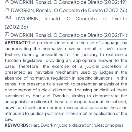
[8]
DWORKIN, Ronald. O Conceito de Direito (2002:49)
[9]
DWORKIN, Ronald. O Conceito de Direito (2002:36)
[10]
DWORKIN, Ronald. O Conceito de Direito
(2002:36)
[11]
DWORKIN, Ronald. O Conceito de Direito (2002:114)
ABSTRACT:
The problems inherent in the use of language, by
incorporating the normative universe, entail a Law’s open
texture, opening possibilities for the judiciary to exercise a
function legislative, providing an appropriate answer to the
case. Therefore, the exercise of a judicial discretion is
presented as inevitable mechanism used by judges in the
absence of normative regulation in specific situations. In this
sense, the present article search to present an analysis of the
phenomenon of judicial discretion, focusing on clash of ideas
sustained by Hart and Dworkin, aiming to demonstrate the
antagonistic positions of these philosophers about the subject,
as well as dispel some common misconceptions about the vision
attributed to juridical positivism in the ambit of application of the
Law.
KEYWORDS:
Hart, Dworkin; judicial discretion; rules; principles