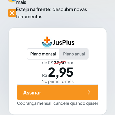
mais
Esteja
na frente
: descubra novas
ferramentas
JusPlus
Plano mensal
Plano anual
de R$
29,50
por
2,95
R$
No primeiro mês
Assinar
Cobrança mensal, cancele quando quiser