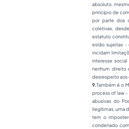
absoluto, mesmo
princípio de con
por parte dos ó
coletivas, desd
estatuto constit
estão sujeitas -
incidam limitaçõ
interesse social
nenhum direito
desrespeito aos d
9.
Também é o M
process of law -
abusivas do Pod
ilegítimas, uma 
tem o imposter
condenado com 