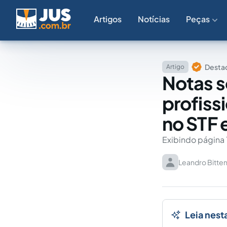
Artigos
Notícias
Peças
Destaq
Artigo
Notas s
profiss
no STF 
Exibindo página 
Leandro Bitten
Leia nest