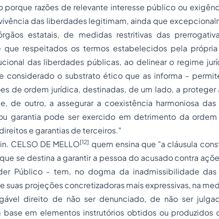
 porque razões de relevante interesse público ou exigênc
vivência das liberdades legitimam, ainda que excepcional
rgãos estatais, de medidas restritivas das prerrogativa
e que respeitados os termos estabelecidos pela própria
ucional das liberdades públicas, ao delinear o
regime jurí
 e considerado o substrato ético que as informa - permit
es de ordem jurídica, destinadas, de um lado, a proteger
 e, de outro, a assegurar a coexistência harmoniosa das 
 ou garantia pode ser exercido em detrimento da ordem
ireitos e garantias de terceiros."
[12]
in. CELSO DE MELLO
quem ensina que
"a cláusula cons
 que se destina a garantir a pessoa do acusado contra aç
er Público - tem, no dogma da inadmissibilidade das p
de suas projeções concretizadoras mais expressivas, na me
gável direito de não ser denunciado, de não ser julga
base em elementos instrutórios obtidos ou produzidos 