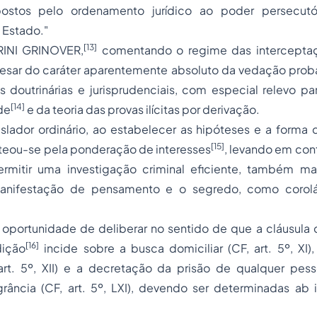
postos pelo ordenamento jurídico ao poder persecut
o Estado."
[13]
INI GRINOVER,
comentando o regime das interceptaçõ
esar do caráter aparentemente absoluto da vedação proba
 doutrinárias e jurisprudenciais, com especial relevo pa
[14]
de
e da teoria das provas ilícitas por derivação.
islador ordinário, ao estabelecer as hipóteses e a forma
[15]
orteou-se pela ponderação de interesses
, levando em con
ermitir uma
investigação criminal
eficiente, também man
anifestação de pensamento e o segredo, como corolár
 oportunidade de deliberar no sentido de que a cláusula 
[16]
dição
incide sobre a busca domiciliar (CF, art. 5º, XI)
 art. 5º, XII) e a decretação da
prisão
de qualquer pesso
grância (CF, art. 5º, LXI), devendo ser determinadas
ab i