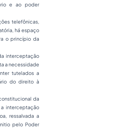
ório e ao poder
es telefônicas,
tória, há espaço
ra o princípio da
 da interceptação
ta a necessidade
ter tutelados a
io do direito à
constitucional da
, a interceptação
a, ressalvada a
nitio
pelo Poder