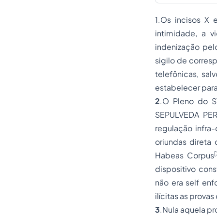
1.Os incisos X 
intimidade, a 
indenização pelo
sigilo de corre
telefônicas, sal
estabelecer para
2
.O Pleno do S
SEPULVEDA PERTE
regulação infra-
oriundas
direta 
[
Habeas Corpus
dispositivo cons
não era
self enf
ilícitas as prova
3
.Nula aquela pr