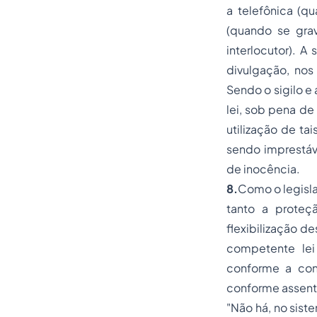
a telefônica (q
(quando se gra
interlocutor). A
divulgação, nos
Sendo o sigilo e
lei, sob pena de
utilização de t
sendo imprestáv
de inocência.
8.
Como o legisla
tanto a proteç
flexibilização de
competente lei
conforme a cons
conforme assent
"Não há, no siste