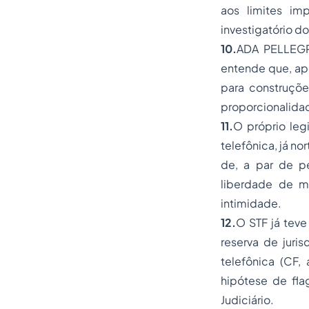
aos limites im
investigatório d
10.
ADA PELLEGR
entende que, ap
para construções
proporcionalida
11.
O próprio leg
telefônica, já n
de, a par de p
liberdade de m
intimidade.
12.
O STF já teve
reserva de juris
telefônica (CF,
hipótese de fla
Judiciário.