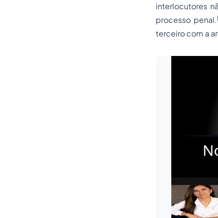
interlocutores 
processo penal.
terceiro com a a