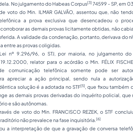
[3]
dela. No julgamento do Habeas Corpus
74599 - SP, em 03.
 de voto do Min. ILMAR GALVÃO, assentou que, não tendo 
telefônica a prova exclusiva que desencadeou o proc
corroborar as demais provas licitamente obtidas, não cabia
ferida. A validade da condenação, portanto, derivava do n
 entre as provas coligidas.
Lei nº 9.296/96, o STJ, por maioria, no julgamento d
 19.12.2000, relator para o acórdão o Min. FÉLIX FISCHE
de comunicação telefônica somente pode ser autori
a apreciar a ação principal, sendo nula a autorizaçã
[5]
dêntica solução é a adotada no STF
, que fixou também 
nge as demais provas derivadas do inquérito policial, qu
ório e são autônomas.
 através de voto do Min. FRANCISCO REZEK, o STF concl
[6]
raditório não prevalece na fase inquisitória.
ou a interpretação de que a gravação de conversa telef