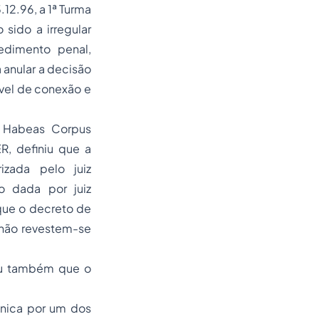
12.96, a 1ª Turma
sido a irregular
edimento penal,
 anular a decisão
ível de conexão e
o
Habeas Corpus
R, definiu que a
zada pelo juiz
o dada por juiz
que o decreto de
e não revestem-se
uiu também que o
ônica por um dos