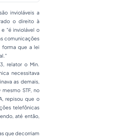
são invioláveis a
ado o direito à
e
"é inviolável o
das comunicações
a forma que a lei
l."
, relator o Min.
nica necessitava
minava as demais,
O mesmo STF, no
, repisou que o
ações telefônicas
sendo, até então,
vas que decorriam