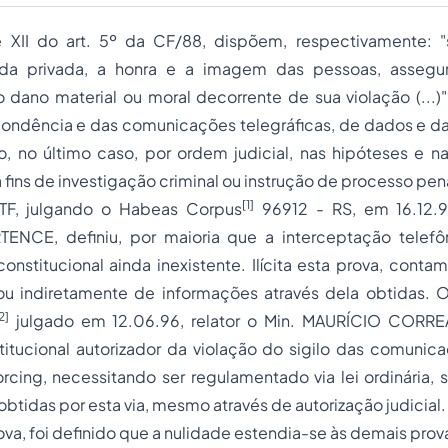
e XII do art. 5º da CF/88, dispõem, respectivamente:
"
vida privada, a honra e a imagem das pessoas, assegur
 dano material ou moral decorrente de sua violação (...)"
spondência
e das comunicações telegráficas, de dados e 
vo, no último caso, por ordem judicial, nas hipóteses e n
 fins de investigação criminal ou instrução de
processo
pena
[1]
TF, julgando o Habeas Corpus
96912 - RS, em 16.12.93
NCE, definiu, por maioria que a interceptação telefô
constitucional ainda inexistente. Ilícita esta prova, conta
ou indiretamente
de informações através dela obtidas. 
2]
julgado em 12.06.96, relator o Min. MAURÍCIO CORREA
titucional autorizador da violação do sigilo das comunic
orcing
, necessitando ser regulamentado via lei ordinária, 
s obtidas por esta via, mesmo através de autorização judicial.
ova, foi definido que a nulidade estendia-se às demais pro