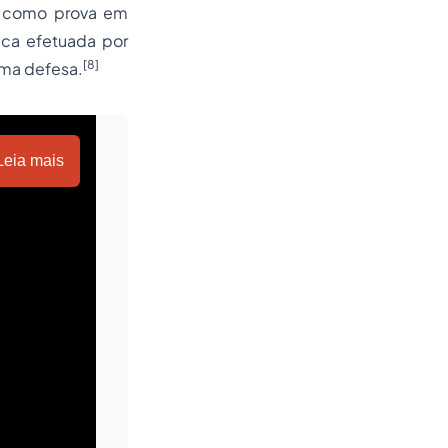
ir como prova em
ica efetuada por
[8]
ima defesa.
Leia mais