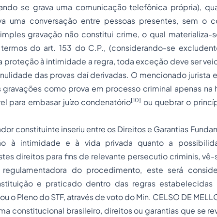
uando se grava uma comunicação telefônica própria), qu
va uma conversação entre pessoas presentes, sem o 
 simples gravação não constitui crime, o qual materializa
 termos do art. 153 do C.P., (considerando-se excludente
 a proteção à intimidade a regra, toda exceção deve ser vei
 nulidade das provas daí derivadas. O mencionado jurista 
ais gravações como prova em processo criminal apenas na
[10]
el para embasar juízo condenatório
ou quebrar o princí
dor constituinte inseriu entre os Direitos e Garantias Fund
ão à intimidade e à vida privada quanto a possibilid
stes direitos para fins de relevante
persecutio criminis
, vê-
 regulamentadora do procedimento, este será consider
tituição e praticado dentro das regras estabelecidas
ou o Pleno do STF, através de voto do Min. CELSO DE MELL
ma constitucional brasileiro, direitos ou garantias que se r