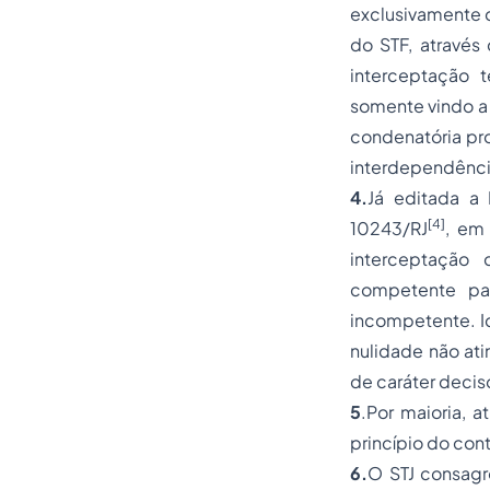
exclusivamente
do STF, através
interceptação 
somente vindo a 
condenatória pro
interdependência
4.
Já editada a 
[4]
10243/RJ
, em
interceptação 
competente par
incompetente. I
nulidade não ati
de caráter decis
5
.Por maioria,
princípio do cont
6.
O STJ consagr