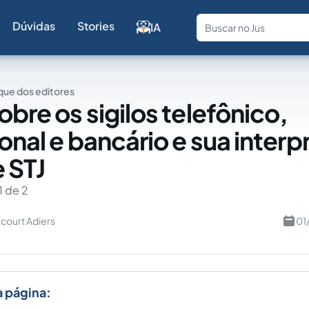
Dúvidas
Stories
IA
Fale com a
ue dos editores
obre os sigilos telefônico,
ional e bancário e sua inter
e STJ
1 de 2
court Adiers
01
a página: