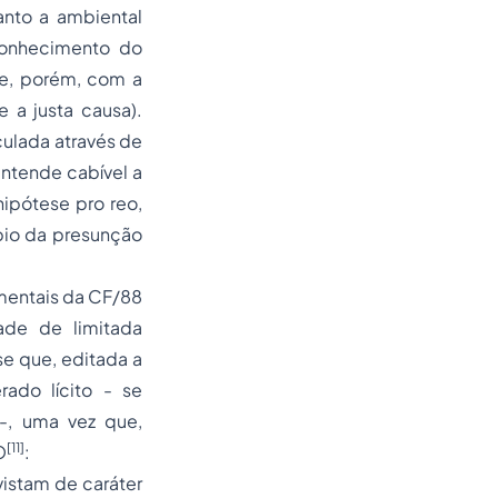
anto a ambiental
conhecimento do
-se, porém, com a
 a justa causa).
culada através de
entende cabível a
 hipótese
pro reo
,
pio da presunção
amentais da CF/88
ade de limitada
se que, editada a
ado lícito - se
 -, uma vez que,
[11]
O
:
evistam de caráter