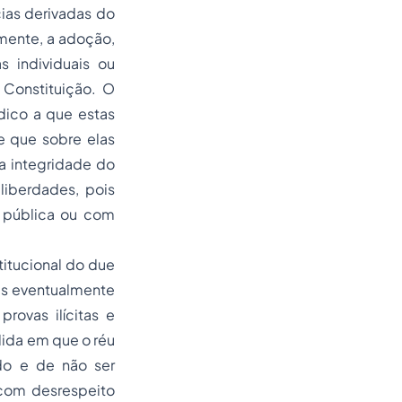
ias derivadas do
mente, a adoção,
s individuais ou
 Constituição. O
dico
a que estas
e que sobre elas
 a integridade do
liberdades, pois
 pública ou com
titucional do due
ões eventualmente
rovas ilícitas e
dida em que o réu
do e de não ser
com desrespeito