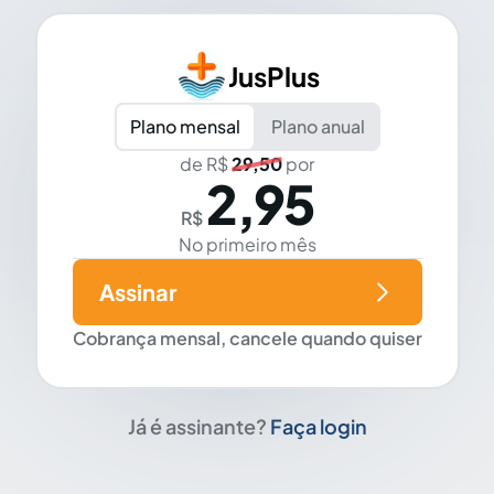
JusPlus
Plano mensal
Plano anual
de R$
29,50
por
2,95
R$
No primeiro mês
Assinar
Cobrança mensal, cancele quando quiser
Já é assinante?
Faça login