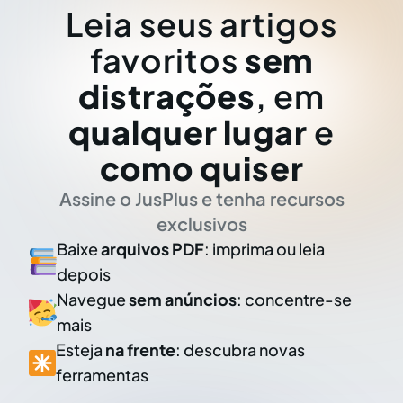
Leia seus artigos
favoritos
sem
distrações
, em
qualquer lugar
e
como quiser
Assine o JusPlus e tenha recursos
exclusivos
Baixe
arquivos PDF
: imprima ou leia
depois
Navegue
sem anúncios
: concentre-se
mais
Esteja
na frente
: descubra novas
ferramentas