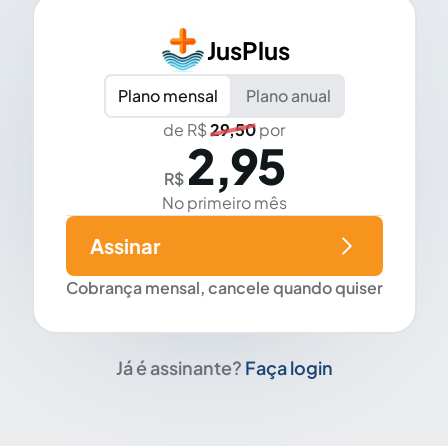
JusPlus
Plano mensal
Plano anual
de R$
29,50
por
2,95
R$
No primeiro mês
Assinar
Cobrança mensal, cancele quando quiser
Já é assinante?
Faça login