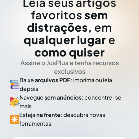
Leia seus artigos
favoritos
sem
distrações
, em
qualquer lugar
e
como quiser
Assine o JusPlus e tenha recursos
exclusivos
Baixe
arquivos PDF
: imprima ou leia
depois
Navegue
sem anúncios
: concentre-se
mais
Esteja
na frente
: descubra novas
ferramentas