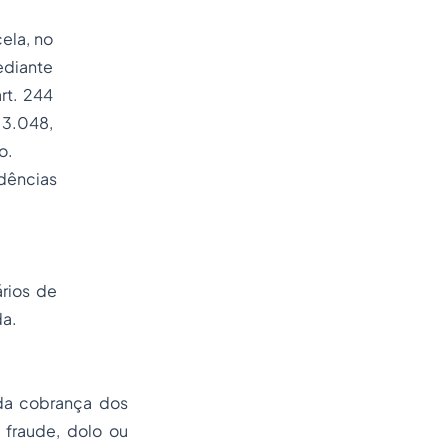
ela, no
ediante
rt. 244
 3.048,
o.
idências
rios de
da.
 da cobrança dos
 fraude, dolo ou