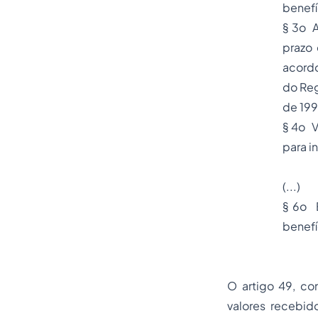
benef
§ 3o A
prazo 
acordo
do Reg
de 199
§ 4o V
para i
(...)
§ 6o 
benefí
O artigo 49, co
valores recebid