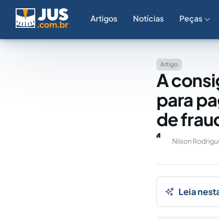
Artigos
Notícias
Peças
Artigo
A consi
para pa
de frau
Nilson Rodrigu
Leia nest