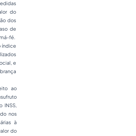
medidas
alor do
ção dos
caso de
 má-fé.
 índice
ilizados
cial, e
obrança
ito ao
usufruto
o INSS,
ado nos
árias à
valor do