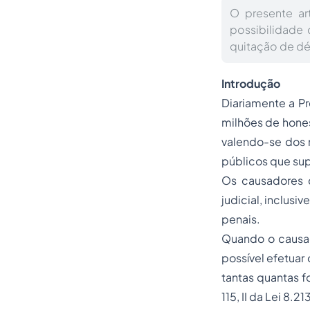
O presente ar
possibilidade 
quitação de déb
Introdução
Diariamente a Pr
milhões de hones
valendo-se dos 
públicos que sup
Os causadores 
judicial, inclusi
penais.
Quando o causad
possível efetua
tantas quantas f
115, II da Lei 8.