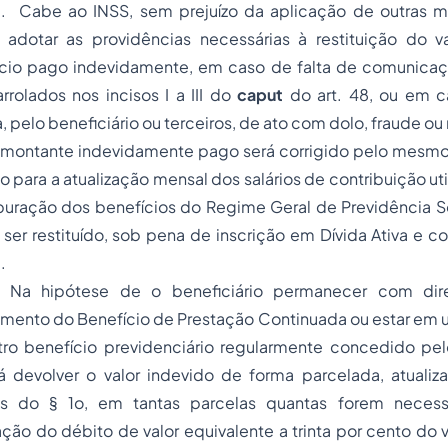
9. Cabe ao INSS, sem prejuízo da aplicação de outras 
, adotar as providências necessárias à restituição do v
cio pago indevidamente, em caso de falta de comunica
arrolados nos incisos I a III do
caput
do art. 48, ou em 
a, pelo beneficiário ou terceiros, de ato com dolo, fraude ou
 montante indevidamente pago será corrigido pelo mesmo
do para a atualização mensal dos salários de contribuição ut
puração dos benefícios do Regime Geral de Previdência So
 ser restituído, sob pena de inscrição em Dívida Ativa e c
.
Na hipótese de o beneficiário permanecer com dire
mento do Benefício de Prestação Continuada ou estar em
ro benefício previdenciário regularmente concedido pel
 devolver o valor indevido de forma parcelada, atualiz
s do § 1o, em tantas parcelas quantas forem necess
ação do débito de valor equivalente a trinta por cento do 