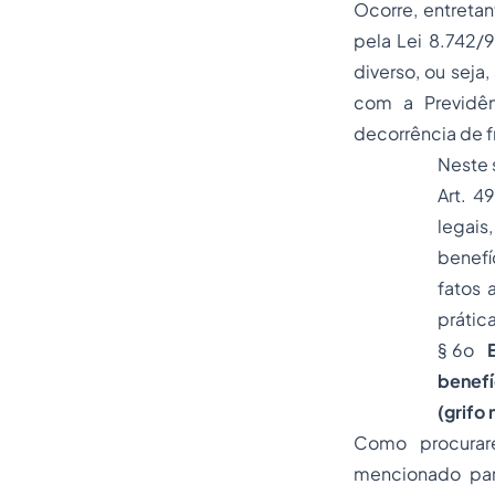
Ocorre, entretan
pela Lei 8.742/9
diverso, ou seja
com a Previdên
decorrência de f
Neste 
Art. 4
legais
benefí
fatos 
prática
§ 6o
benefí
(grifo 
Como procurare
mencionado par