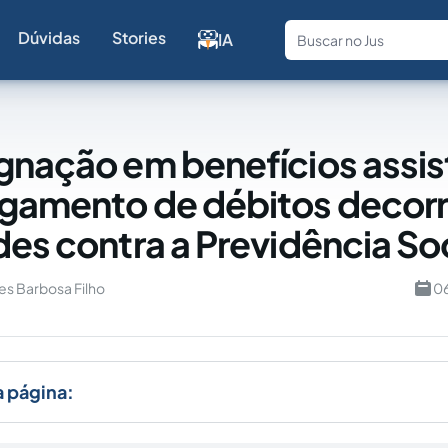
Dúvidas
Stories
IA
Fale com a
gnação em benefícios assis
gamento de débitos decor
des contra a Previdência So
es Barbosa Filho
06
a página: