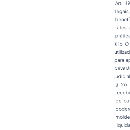
Art. 4
legais
benefí
fatos 
prátic
§ 1o O
utiliza
para a
deverá
judicial
§ 2o 
recebi
de out
poderá
molde
liquid