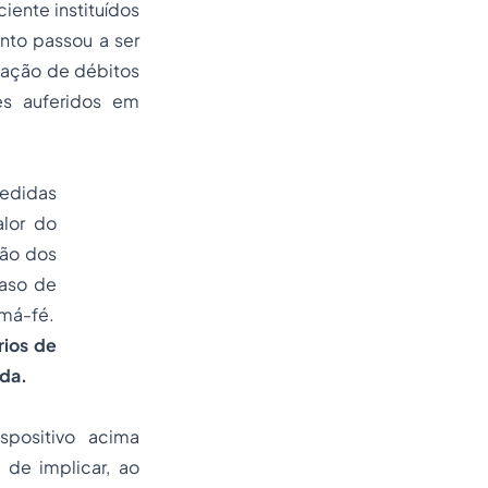
iente instituídos
nto passou a ser
itação de débitos
es auferidos em
medidas
alor do
ção dos
caso de
 má-fé.
rios de
da.
positivo acima
de implicar, ao