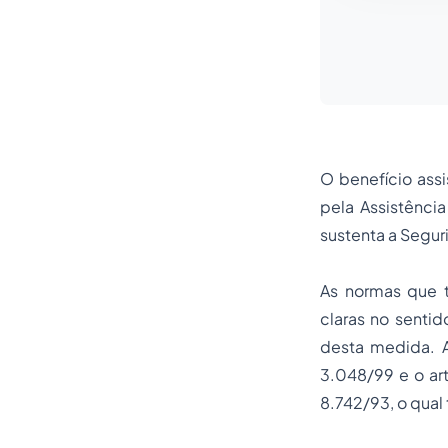
O benefício assi
pela Assistênci
sustenta a Segur
As normas que t
claras no senti
desta medida. A
3.048/99 e o art
8.742/93, o qual