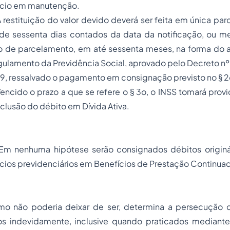
ício em manutenção.
 restituição do valor devido deverá ser feita em única parc
de sessenta dias contados da data da notificação, ou m
 de parcelamento, em até sessenta meses, na forma do a
ulamento da Previdência Social, aprovado pelo Decreto nº
9, ressalvado o pagamento em consignação previsto no § 2
encido o prazo a que se refere o § 3o, o INSS tomará prov
nclusão do débito em Dívida Ativa.
Em nenhuma hipótese serão consignados débitos originá
cios previdenciários em Benefícios de Prestação Continua
mo não poderia deixar de ser, determina a persecução
os indevidamente, inclusive quando praticados mediante