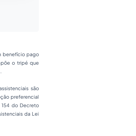
m benefício pago
mpõe o tripé que
.
ssistenciais são
oção
preferencial
. 154 do Decreto
istenciais da Lei