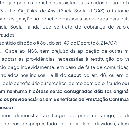
to, que para os benefícios assistenciais ao idoso e ao defic
3 - Lei Orgânica de Assistência Social (LOAS), o tratame
, a consignação no benefício passou a ser vedada para qu
cia Social, ainda que se trate de cobrança de valor
raudes.
sentido dispõe o § 6o , do art. 49 do Decreto 6.214/07:
9. Cabe ao INSS, sem prejuízo da aplicação de outras 
, adotar as providências necessárias à restituição do v
cio pago indevidamente, em caso de falta de comunica
arrolados nos incisos I a III do
caput
do art. 48, ou em 
, pelo beneficiário ou terceiros, de ato com dolo, fraude ou
Em nenhuma hipótese serão consignados débitos originá
cios previdenciários
em Benefícios de Prestação Continua
nosso).
mos demonstrar ao longo do presente artigo, o dis
ece-nos despropositado, de legalidade duvidosa, além 