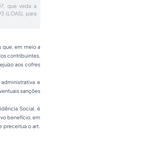
07, que veda a
93 (LOAS), para
es que, em meio a
os contribuintes,
juízo aos cofres
dministrativa e
 eventuais sanções
dência Social, é
vo benefício, em
 preceitua o art.