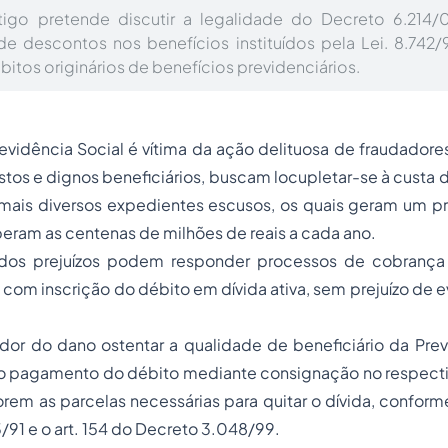
tigo pretende discutir a legalidade do Decreto 6.214/
de descontos nos benefícios instituídos pela Lei. 8.742/
itos originários de benefícios previdenciários.
evidência Social é vítima da ação delituosa de fraudador
tos e dignos beneficiários, buscam locupletar-se à custa d
mais diversos expedientes escusos, os quais geram um pre
eram as centenas de milhões de reais a cada ano.
dos prejuízos podem responder processos de cobrança a
ve com inscrição do débito em dívida ativa, sem prejuízo de
or do dano ostentar a qualidade de beneficiário da Previ
r o pagamento do débito mediante consignação no respecti
orem as parcelas necessárias para quitar o dívida, conforme
213/91 e o art. 154 do Decreto 3.048/99.