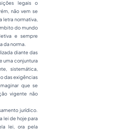
ições legais o
orém, não vem se
 letra normativa,
âmbito do mundo
letiva e sempre
da da norma.
lizada diante das
de uma conjuntura
te, sistemática,
ção das exigências
 imaginar que se
ção vigente não
samento jurídico.
lei de hoje para
la lei, ora pela