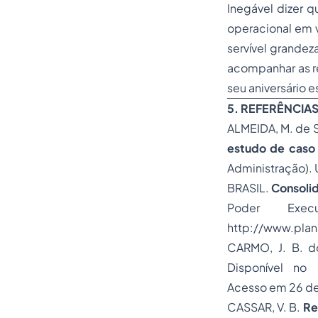
Inegável dizer q
operacional em v
servível grandez
acompanhar as r
seu aniversário e
5. REFERÊNCIA
ALMEIDA, M. de 
estudo de caso
Administração). 
BRASIL.
Consolid
Poder Exec
http://www.plana
CARMO, J. B. 
Disponível no s
Acesso em 26 de
CASSAR, V. B.
Re