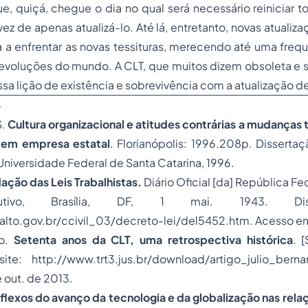
ue, quiçá, chegue o dia no qual será necessário reiniciar 
ez de apenas atualizá-lo. Até lá, entretanto, novas atualiz
a a enfrentar as novas tessituras, merecendo até uma freq
evoluções do mundo. A CLT, que muitos dizem obsoleta e s
ssa lição de existência e sobrevivência com a atualização de
S
S.
Cultura organizacional e atitudes contrárias a mudanças
 em empresa estatal
. Florianópolis: 1996.208p. Disserta
Universidade Federal de Santa Catarina, 1996.
ação das Leis Trabalhistas.
Diário Oficial [da] República Fed
utivo, Brasília, DF, 1 mai. 1943. Dis
lto.gov.br/ccivil_03/decreto-lei/del5452.htm. Acesso em 
do.
Setenta anos da CLT, uma retrospectiva histórica
. [
ite: http://www.trt3.jus.br/download/artigo_julio_bern
 out. de 2013.
flexos do avanço da tecnologia e da globalização nas rela