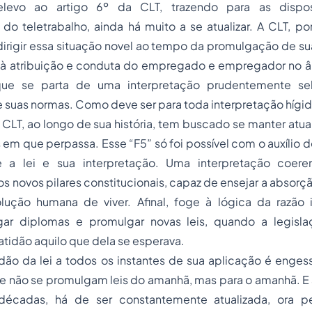
levo ao artigo 6º da CLT, trazendo para as dispos
do teletrabalho, ainda há muito a se atualizar. A CLT, p
rigir essa situação novel ao tempo da promulgação de sua
 à atribuição e conduta do
empregado
e empregador no 
 que se parta de uma interpretação prudentemente se
e suas normas. Como deve ser para toda interpretação hígi
CLT, ao longo de sua história, tem buscado se manter atua
 em que perpassa. Esse “F5” só foi possível com o auxílio 
 a lei e sua interpretação. Uma interpretação coeren
 dos novos pilares constitucionais, capaz de ensejar a absor
lução humana de viver. Afinal, foge à lógica da razão
ar diplomas e promulgar novas leis, quando a legisla
tidão aquilo que dela se esperava.
dão da lei a todos os instantes de sua aplicação é enges
não se promulgam leis do amanhã, mas para o amanhã. E a 
décadas, há de ser constantemente atualizada, ora pe