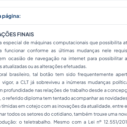
a página:
AÇÕES FINAIS
 especial de máquinas computacionais que possibilita atu
ra funcionar conforme as últimas mudanças nele requis
em ocasião de navegação na internet para possibilitar a
 atualizadas ou as alterações efetuadas.
oral brasileiro, tal botão tem sido frequentemente aper
 vigor, a CLT já sobreviveu a inúmeras mudanças polític
m profundidade nas relações de trabalho desde a concepç
m, o referido diploma tem tentado acompanhar as novidade
a tímidas em cotejo com as inovações da atualidade, entre e
onar todos os setores do cotidiano, também trouxe uma no
rodução: o teletrabalho. Mesmo com a Lei nº 12.551/20