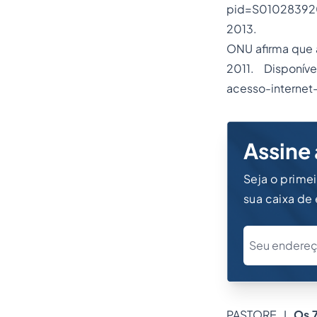
pid=S01028392
2013.
ONU afirma que a
2011. Disponíve
acesso-internet
Assine 
Seja o prime
sua caixa de
PASTORE, J.
Os 7