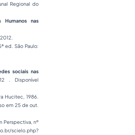
bunal Regional do
s Humanos nas
, 2012.
5ª ed. São Paulo:
edes sociais nas
12 . Disponível
a Hucitec, 1986.
so em 25 de out.
m Perspectiva, nº
/scielo.php?