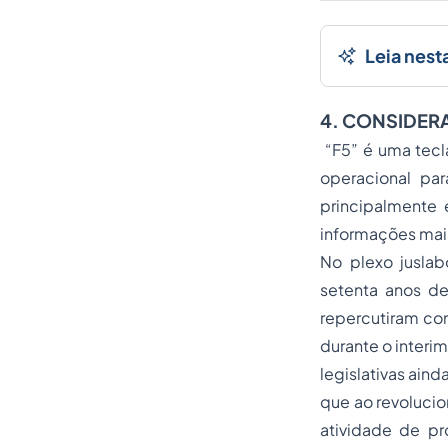
Leia nest
4. CONSIDER
“F5” é uma tecla
operacional pa
principalmente 
informações mais
No plexo juslab
setenta anos de
repercutiram co
durante o interi
legislativas aind
que ao revoluci
atividade de p