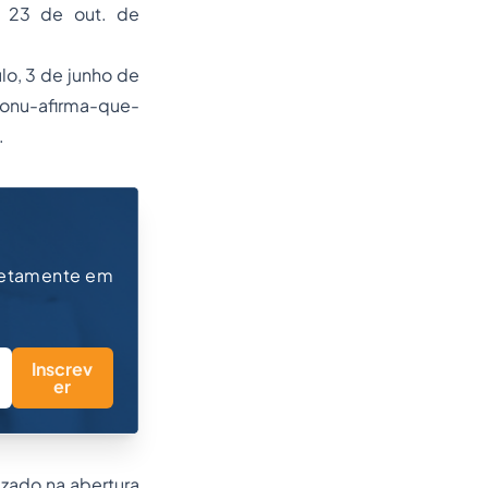
 23 de out. de
ulo, 3 de junho de
/onu-afirma-que-
.
retamente em
Inscrev
er
izado na abertura