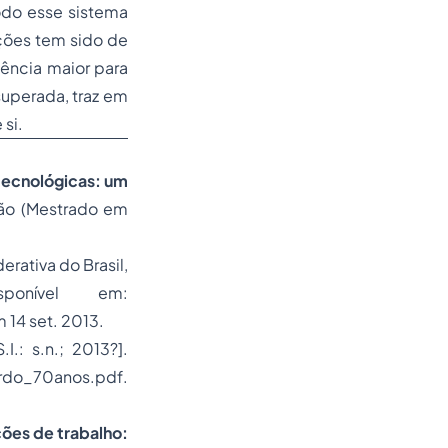
todo esse sistema
ações tem sido de
uência maior para
uperada, traz em
 si.
 tecnológicas: um
ção (Mestrado em
erativa do Brasil,
ponível em:
14 set. 2013.
S.I.: s.n.; 2013?].
ardo_70anos.pdf.
ções de trabalho: