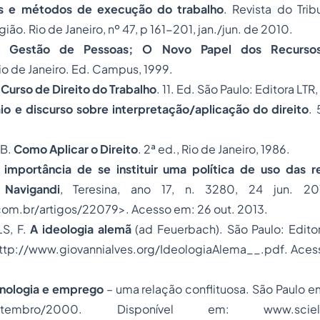
es e métodos de execução do trabalho
. Revista do Tri
gião. Rio de Janeiro, nº 47, p 161-201, jan./jun. de 2010.
I.
Gestão de Pessoas; O Novo Papel dos Recurso
io de Janeiro. Ed. Campus, 1999.
.
Curso de Direito do Trabalho
. 11. Ed. São Paulo: Editora LTR
io e discurso sobre interpretação/aplicação do direito
. 
 B.
Como Aplicar o Direito
. 2ª ed., Rio de Janeiro, 1986.
 importância de se instituir uma política de uso das r
 Navigandi
, Teresina, ano 17, n. 3280, 24 jun. 20
com.br/artigos/22079>. Acesso em: 26 out. 2013.
S, F.
A ideologia alemã
(ad Feuerbach). São Paulo: Editor
http://www.giovannialves.org/IdeologiaAlema__.pdf. Aces
nologia e emprego
– uma relação conflituosa. São Paulo e
tembro/2000. Disponível em: www.scielo.br