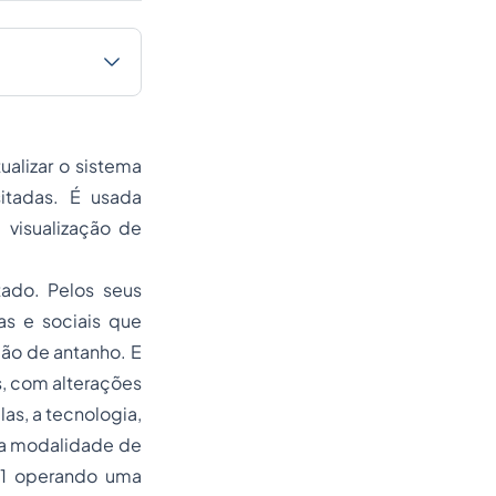
alizar o sistema
itadas. É usada
 visualização de
tado. Pelos seus
as e sociais que
ão de antanho. E
s, com alterações
las, a tecnologia,
va modalidade de
11 operando uma