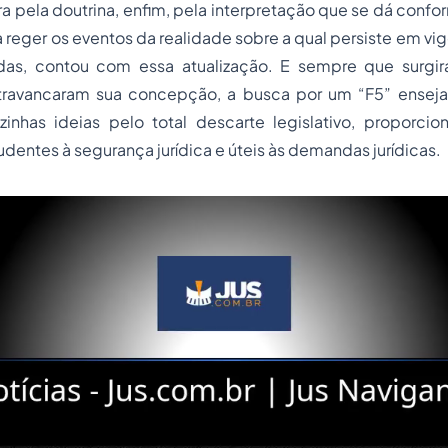
ora pela doutrina, enfim, pela interpretação que se dá confo
 reger os eventos da realidade sobre a qual persiste em vige
das, contou com essa atualização. E sempre que surgir
travancaram sua concepção, a busca por um “F5” enseja
nhas ideias pelo total descarte legislativo, proporcio
udentes à segurança jurídica e úteis às demandas jurídicas.