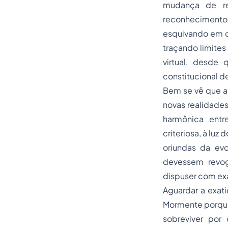
mudança de re
reconhecimento 
esquivando em di
traçando limites
virtual, desde
constitucional d
Bem se vê que a 
novas realidades
harmônica entre
criteriosa, à luz
oriundas da evo
devessem revog
dispuser com exa
Aguardar a exati
Mormente porque 
sobreviver por 