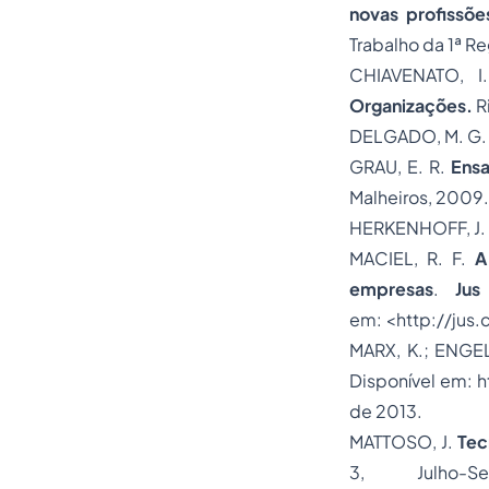
novas profissõ
Trabalho da 1ª Re
CHIAVENATO, 
Organizações.
R
DELGADO, M. G
GRAU, E. R.
Ensa
Malheiros, 2009.
HERKENHOFF, J.
MACIEL, R. F.
A
empresas
.
Jus
em: <http://jus.
MARX, K.; ENGEL
Disponível em: 
de 2013.
MATTOSO, J.
Tec
3, Julho-Se