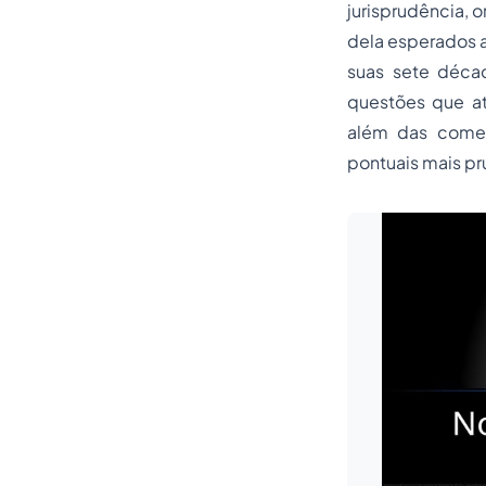
jurisprudência, 
dela esperados a
suas sete déca
questões que a
além das comezi
pontuais mais pr