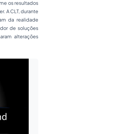
rme os resultados
r. A CLT, durante
am da realidade
dor de soluções
naram alterações
Leia mais