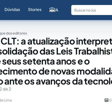
Dúvidas
Stories
IA
Fale com a
ue dos editores
 CLT: a atualização interpre
olidação das Leis Trabalhis
 seus setenta anos e o
ecimento de novas modalid
o ante os avanços da tecnol
2 de 2
de Lima
0