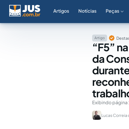
Artigos
Notícias
Peças
Destaq
Artigo
“F5” na
da Cons
durante
reconh
trabalh
Exibindo página 
Lucas Correia 