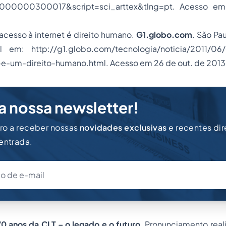
000000300017&script=sci_arttex&tlng=pt. Acesso em
cesso à internet é direito humano.
G1.globo.com
. São Pa
l em: http://g1.globo.com/tecnologia/noticia/2011/06
-e-um-direito-humano.html. Acesso em 26 de out. de 2013
a nossa newsletter!
iro a receber nossas
novidades exclusivas
e recentes di
 entrada.
0 anos da CLT – o legado e o futuro
. Pronunciamento real