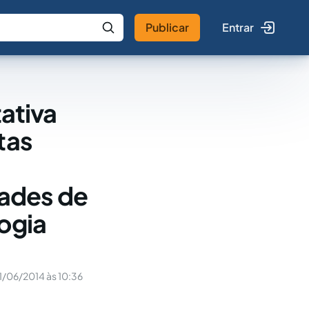
Publicar
Entrar
 IA
Buscar no Jus
tativa
tas
ades de
ogia
1/06/2014 às 10:36