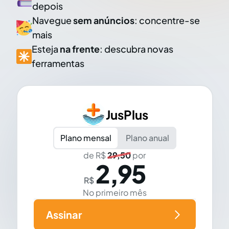
depois
Navegue
sem anúncios
: concentre-se
mais
Esteja
na frente
: descubra novas
ferramentas
JusPlus
Plano mensal
Plano anual
de R$
29,50
por
2,95
R$
No primeiro mês
Assinar