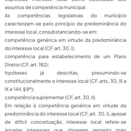
assuntos de competência municipal.
As competências legislativas do município
caracterizam-se pelo princípio da predominância do
interesse local
, consubstanciando-se em:
competência genérica em virtude da predominância
do interesse
local
(CF, art. 30, I);
competência para estabelecimento de um Plano
Diretor (CF, art. 182);
hipóteses já descritas, presumindo-se
constitucionalmente o
interesse local
(CF, arts. 30, III a
IX e 144, § 8º);
competência suplementar (CF, art. 30, II).
Em relação à competência genérica em virtude da
predominância do
interesse local
(CF, art. 30, I), apesar
de difícil conceituação,
interesse local
refere-se
àqueles interesses que disserem respeito mais