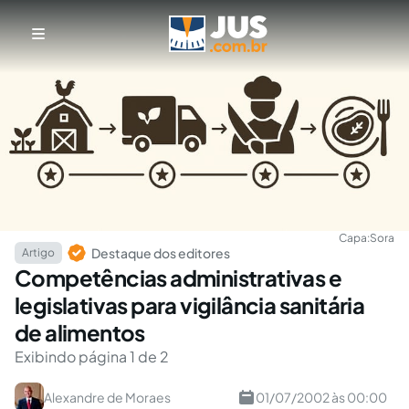
Capa:
Sora
Destaque dos editores
Artigo
Competências administrativas e
legislativas para vigilância sanitária
de alimentos
Exibindo página 1 de 2
Alexandre de Moraes
01/07/2002 às 00:00