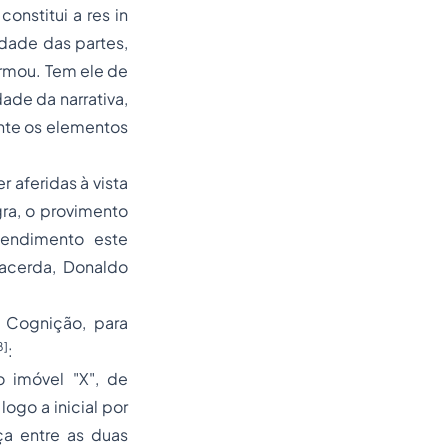
 constitui a
res in
midade das partes,
firmou. Tem ele de
ade da narrativa,
ante os elementos
 aferidas à vista
gra, o provimento
tendimento este
acerda, Donaldo
 Cognição
, para
8]
:
 imóvel "X", de
ogo a inicial por
ça entre as duas