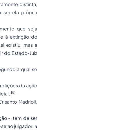
amente distinta,
 ser ela própria
omento que seja
te à extinção do
l existiu, mas a
ir do Estado-Juiz
egundo a qual se
condições da ação
[5]
icial.
isanto Madrioli,
ão -, tem de ser
se ao julgador: a