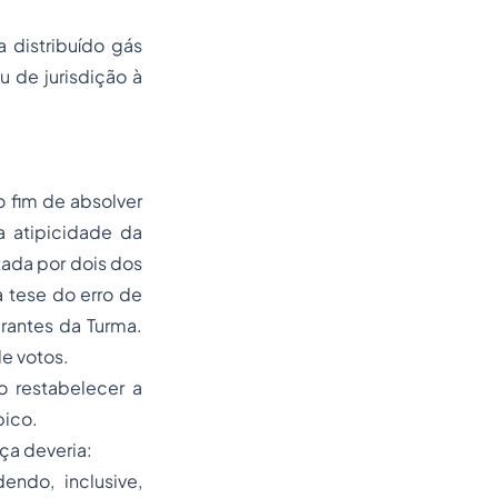
a distribuído gás
 de jurisdição à
o fim de absolver
a atipicidade da
tada por dois dos
 tese do erro de
grantes da Turma.
de votos.
o restabelecer a
pico.
iça deveria:
ndo, inclusive,