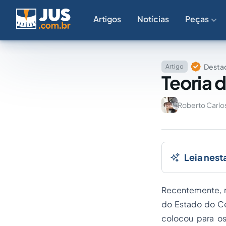
Artigos
Notícias
Peças
Destaq
Artigo
Teoria 
Roberto Carlos
Leia nest
Recentemente, n
do Estado do Ce
colocou para os