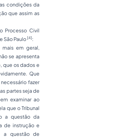
 as condições da
ção que assim as
 o
Processo
Civil
[4]
de São Paulo
:
 mais em geral,
não se apresenta
é, que os dados e
devidamente. Que
necessário fazer
as partes seja de
sem examinar ao
la que o Tribunal
do a questão da
a de instrução e
: a questão de