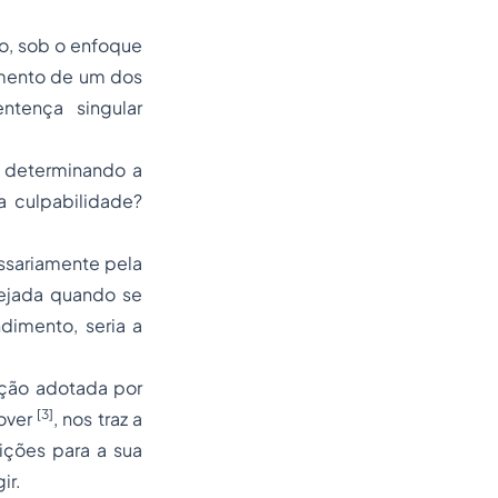
do, sob o enfoque
amento de um dos
ntença singular
, determinando a
a culpabilidade?
ssariamente pela
tejada quando se
dimento, seria a
ção adotada por
[3]
nover
, nos traz a
ições para a sua
ir.