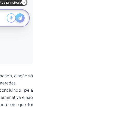
manda, a ação só
umeradas.
concluindo pela
terminativa e não
ento em que foi