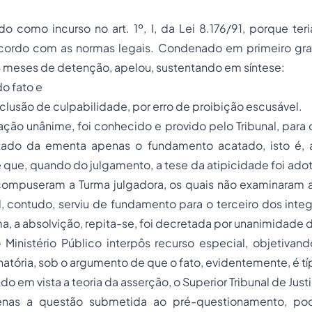
do como incurso no art. 1º, I, da Lei 8.176/91, porque teri
cordo com as normas legais. Condenado em primeiro grau
4 meses de detenção, apelou, sustentando em síntese:
do fato e
xclusão de culpabilidade, por erro de proibição escusável.
ção unânime, foi conhecido e provido pelo Tribunal, para 
tado da ementa apenas o fundamento acatado, isto é, 
 que, quando do julgamento, a tese da atipicidade foi ado
compuseram a Turma julgadora, os quais não examinaram a
l, contudo, serviu de fundamento para o terceiro dos inte
a, a absolvição, repita-se, foi decretada por unanimidade 
Ministério Público interpôs recurso especial, objetivand
tória, sob o argumento de que o fato, evidentemente, é tí
o em vista a teoria da asserção, o Superior Tribunal de Just
enas a questão submetida ao pré-questionamento, pode