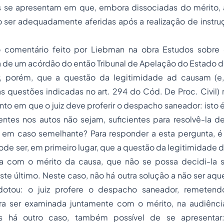
s se apresentam em que, embora dissociadas do mérito,
 ser adequadamente aferidas após a realização de instru
o comentário feito por Liebman na obra Estudos sobre
ca de um acórdão do então Tribunal de Apelação do Estado 
, porém, que a questão da legitimidade
ad causam
(e,
 questões indicadas no art. 294 do Cód. De Proc. Civil) 
to em que o juiz deve proferir o despacho saneador: isto 
entes nos autos não sejam, suficientes para resolvê-la 
r em caso semelhante? Para responder a esta pergunta, é 
ode ser, em primeiro lugar, que a questão da legitimidade d
a com o mérito da causa, que não se possa decidi-la 
 último. Neste caso, não há outra solução a não ser aque
otou: o juiz profere o despacho saneador, remeten
ra ser examinada juntamente com o mérito, na audiênci
s há outro caso, também possível de se apresentar