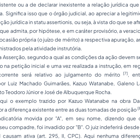
stente ou a de declarar inexistente a relação jurídica que
a
. Significa isso que o órgão judicial, ao apreciar a legiti
ação jurídica
in statu assertionis
, ou seja, à vista do que se a
que admita, por hipótese, e em caráter provisório, a veracid
ocasião própria (o juízo de mérito) a respectiva apuração, 
strados pela atividade instrutória.
da Asserção, segundo a qual as condições da ação devem ser
do na petição inicial e uma vez realizada a instrução, em re
[7]
ecorrente será relativo ao julgamento do mérito
, en
por Luiz Machado Guimarães, Kazuo Watanabe, Galeno L
o Teodoro Júnior e José de Albuquerque Rocha.
qui o exemplo trazido por Kazuo Watanabe na obra
Da
[
or a diferença existente entre as duas tomadas de posição
ndicatória movida por "A", em seu nome, dizendo que o
eu compadre, foi invadido por "B". O juiz indeferirá desde l
d causam
ativa (art. 295, II, CPC). Aqui nenhuma diferen