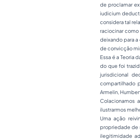
de proclamar exi
iudicium deduct
considera tal rel
raciocinar como 
deixando para a 
de convicção mini
Essa é a Teoria 
do que foi trazi
jurisdicional d
compartilhado 
Armelin, Humbert
Colacionamos a
ilustrarmos melh
Uma ação reivi
propriedade de s
ilegitimidade
a