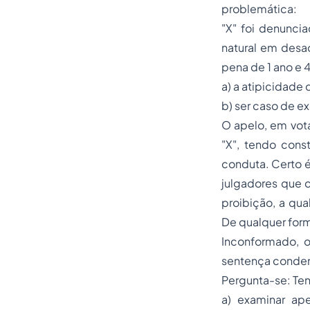
problemática:
"X" foi denuncia
natural em desa
pena de 1 ano e 
a) a atipicidade 
b) ser caso de e
O apelo, em vota
"X", tendo cons
conduta. Certo é
julgadores que 
proibição, a qua
De qualquer form
Inconformado, o 
sentença condena
Pergunta-se: Tend
a) examinar ap