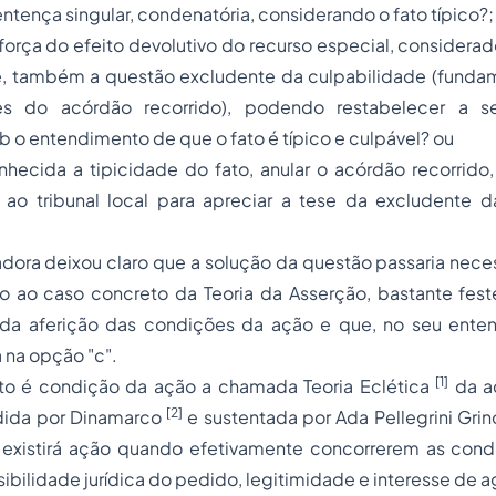
entença singular, condenatória, considerando o fato típico?;
 força do efeito devolutivo do recurso especial, considera
, também a questão excludente da culpabilidade (fund
es do acórdão recorrido), podendo restabelecer a se
b o entendimento de que o fato é típico e culpável? ou
onhecida a
tipicidade
do fato, anular o acórdão recorrido
 ao tribunal local para apreciar a tese da excludente d
dora deixou claro que a solução da questão passaria nece
ão ao caso concreto da Teoria da Asserção, bastante fes
da aferição das condições da ação e que, no seu enten
a na opção "c".
[1]
to é condição da ação a chamada Teoria Eclética
da a
[2]
dida por Dinamarco
e sustentada por Ada Pellegrini Gri
 existirá ação quando efetivamente concorrerem as cond
ibilidade jurídica do pedido, legitimidade e interesse de ag