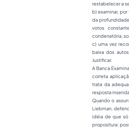
restabelecer a s
b) examinar, por
da profundidade
votos constant
condenatória, so
c) uma vez rec
baixa dos autos
Justificar.
A Banca Examina
correta aplicaç
trata da adequa
resposta inserid
Quando o assun
Liebman, defen
idéia de que só
propositura: poss