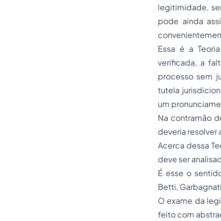
legitimidade, s
pode ainda assi
convenientemen
Essa é a Teori
verificada, a f
processo sem ju
tutela jurisdici
um pronunciament
Na contramão de
deveria resolver
Acerca dessa Teo
deve ser analisa
É esse o sentid
Betti, Garbagnati
O exame da legi
feito com abstra