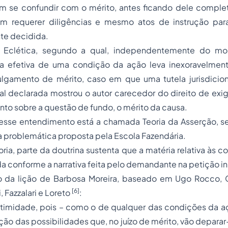
em se confundir com o mérito, antes ficando dele complet
m requerer diligências e mesmo atos de instrução para
te decidida.
a Eclética, segundo a qual, independentemente do m
alta efetiva de uma condição da ação leva inexoravelmen
lgamento de mérito, caso em que uma tutela jurisdiciona
onal declarada mostrou o autor carecedor do direito de exig
o sobre a questão de fundo, o mérito da causa.
sse entendimento está a chamada Teoria da Asserção, s
 a problemática proposta pela Escola Fazendária.
ria, parte da doutrina sustenta que a matéria relativa às 
da conforme a narrativa feita pelo demandante na petição in
o da lição de Barbosa Moreira, baseado em Ugo Rocco, Cr
[6]
, Fazzalari e Loreto
:
timidade, pois – como o de qualquer das condições da aç
ção das possibilidades que, no juízo de mérito, vão deparar-