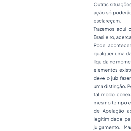
Outras situaçõe
ação só poderão
esclareçam.
Trazemos aqui 
Brasileiro, acer
Pode acontecer
qualquer uma das
líquida no momen
elementos exist
deve o juiz faze
uma distinção. P
tal modo conex
mesmo tempo este
de Apelação ad
legitimidade pa
julgamento. Ma