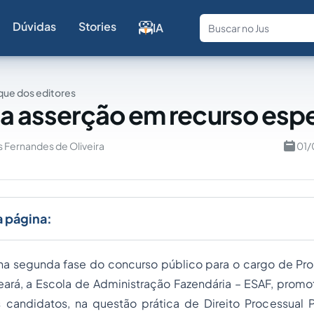
Dúvidas
Stories
IA
Fale com a
ue dos editores
da asserção em recurso espe
 Fernandes de Oliveira
01/
a página:
a segunda fase do concurso público para o cargo de Pro
ará, a Escola de Administração Fazendária – ESAF, promo
 candidatos, na questão prática de Direito Processual P