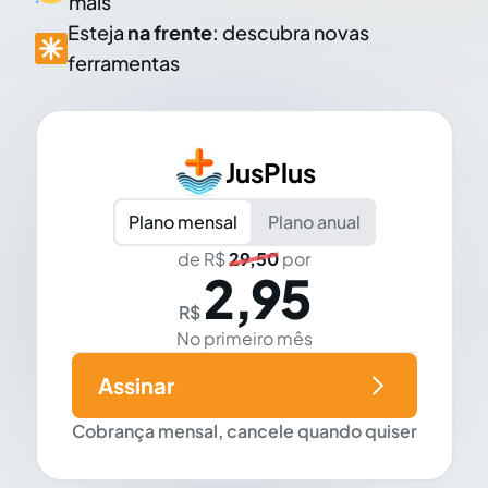
mais
Esteja
na frente
: descubra novas
ferramentas
JusPlus
Plano mensal
Plano anual
de R$
29,50
por
2,95
R$
No primeiro mês
Assinar
Cobrança mensal, cancele quando quiser