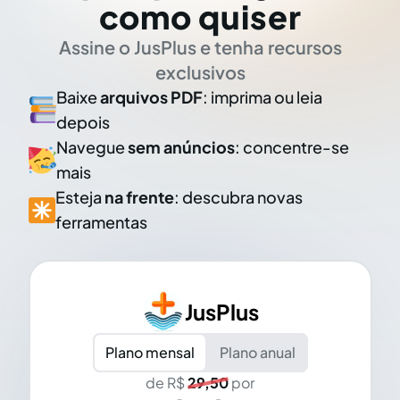
como quiser
Assine o JusPlus e tenha recursos
exclusivos
Baixe
arquivos PDF
: imprima ou leia
depois
Navegue
sem anúncios
: concentre-se
mais
Esteja
na frente
: descubra novas
ferramentas
JusPlus
Plano mensal
Plano anual
de R$
29,50
por