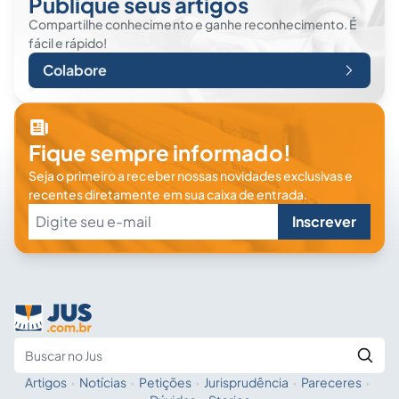
Publique seus artigos
Compartilhe conhecimento e ganhe reconhecimento. É
fácil e rápido!
Colabore
Fique sempre informado!
Seja o primeiro a receber nossas novidades exclusivas e
recentes diretamente em sua caixa de entrada.
Inscrever
Artigos
·
Notícias
·
Petições
·
Jurisprudência
·
Pareceres
·
Fale com a IA
Buscar no Jus