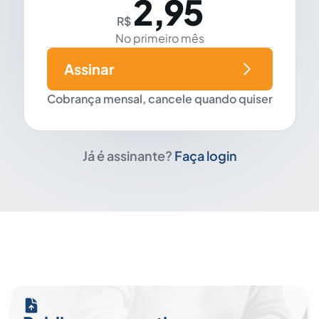
2,95
R$
No primeiro mês
Assinar
Cobrança mensal, cancele quando quiser
Já é assinante?
Faça login