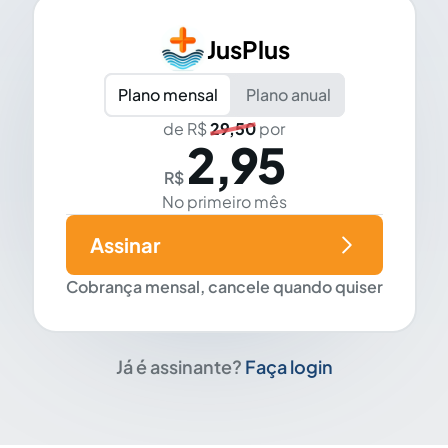
JusPlus
Plano mensal
Plano anual
de R$
29,50
por
2,95
R$
No primeiro mês
Assinar
Cobrança mensal, cancele quando quiser
Já é assinante?
Faça login