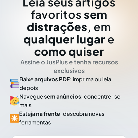
Leia seus artigos
favoritos
sem
distrações
, em
qualquer lugar
e
como quiser
Assine o JusPlus e tenha recursos
exclusivos
Baixe
arquivos PDF
: imprima ou leia
depois
Navegue
sem anúncios
: concentre-se
mais
Esteja
na frente
: descubra novas
ferramentas