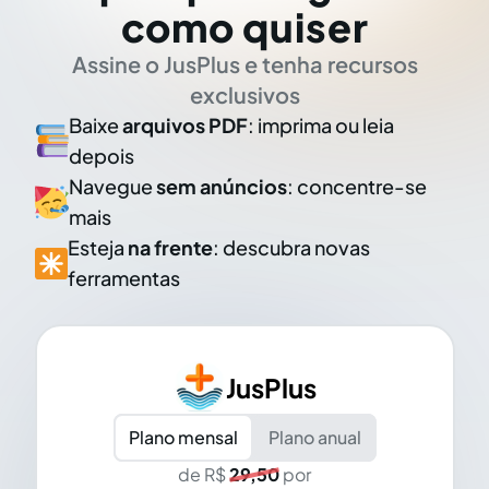
como quiser
Assine o JusPlus e tenha recursos
exclusivos
Baixe
arquivos PDF
: imprima ou leia
depois
Navegue
sem anúncios
: concentre-se
mais
Esteja
na frente
: descubra novas
ferramentas
JusPlus
Plano mensal
Plano anual
de R$
29,50
por