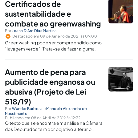
Certificados de
sustentabilidade e
combate ao greenwashing
Por
Joana D'Arc Dias Martins
Destacado em 09 de Janeiro de 2021 às 09:00
Greenwashing pode ser compreendido como
“lavagem verde”. Trata-se de fazer alguma
coisa aparentar um enganoso aspecto
ecológico. É a falsa informação disseminada
por uma instituição para apresentar uma
Aumento de pena para
imagem pública de responsabilidade
ambiental.
publicidade enganosa ou
abusiva (Projeto de Lei
518/19)
Por
Wander Barbosa
e
Manoela Alexandre do
Nascimento
Publicado em 08 de Abril de 2019 às 12:32
O texto que se encontra em análise na Câmara
dos Deputados tem por objetivo alterar o
Código de Defesa do Consumidor, Lei nº