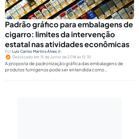
Padrão gráfico para embalagens de
cigarro: limites da intervenção
estatal nas atividades econômicas
Por
Luís Carlos Martins Alves Jr.
Destacado em 15 de Junho de 2018 às 12:35
A proposta de padronização gráfica das embalagens de
produtos fumígenos pode ser entendida como
juridicamente inválida, pois as restrições legais à
propaganda e publicidade constitucionalmente autorizadas
não viabilizam a supressão do direito de uso e de
propriedade das marcas.