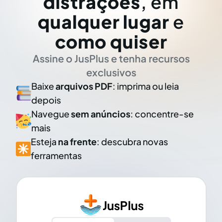
distrações
, em
qualquer lugar
e
como quiser
Assine o JusPlus e tenha recursos
exclusivos
Baixe
arquivos PDF
: imprima ou leia
depois
Navegue
sem anúncios
: concentre-se
mais
Esteja
na frente
: descubra novas
ferramentas
JusPlus