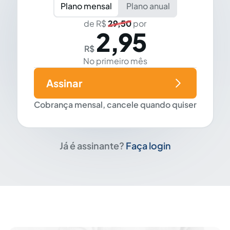
Plano mensal
Plano anual
de R$
29,50
por
2,95
R$
No primeiro mês
Assinar
Cobrança mensal, cancele quando quiser
Já é assinante?
Faça login