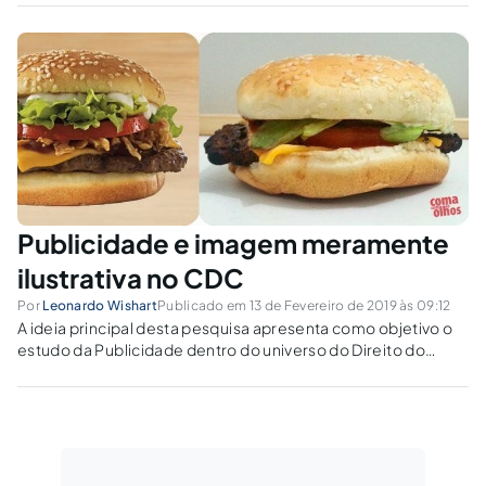
8.078/90, determinando pena máxima de um
ano. Cumpre observar preliminarmente que
a publicidade enganosa é aquela que mente
sobre produtos...
Publicidade e imagem meramente
ilustrativa no CDC
Por
Leonardo Wishart
Publicado em 13 de Fevereiro de 2019 às 09:12
A ideia principal desta pesquisa apresenta como objetivo o
estudo da Publicidade dentro do universo do Direito do
Consumidor, além de abordar, principalmente, o estudo da
expressão “Imagem meramente ilustrativa”, trazendo
definição e contextualização.