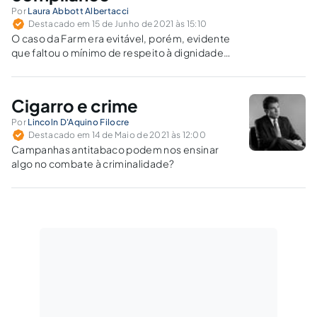
Por
Laura Abbott Albertacci
Destacado em 15 de Junho de 2021 às 15:10
O caso da Farm era evitável, porém, evidente
que faltou o mínimo de respeito à dignidade
da pessoa humana, além de uma análise prévia
sobre os prováveis impactos que aquela ação
publicitária poderia gerar.
Cigarro e crime
Por
Lincoln D'Aquino Filocre
Destacado em 14 de Maio de 2021 às 12:00
Campanhas antitabaco podem nos ensinar
algo no combate à criminalidade?