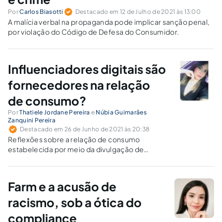
Por
Carlos Biasotti
Destacado em 12 de Julho de 2021 às 13:00
A malícia verbal na propaganda pode implicar sanção penal,
por violação do Código de Defesa do Consumidor.
Influenciadores digitais são
fornecedores na relação
de consumo?
Por
Thatiele Jordane Pereira
e
Núbia Guimarães
Zanquini Pereira
Destacado em 26 de Junho de 2021 às 20:38
Reflexões sobre a relação de consumo
estabelecida por meio da divulgação de
produtos e serviços por influenciadores
digitais e a existência de responsabilidade civil
na espécie, à luz do CDC e do CONAR.
Farm e a acusão de
racismo, sob a ótica do
compliance