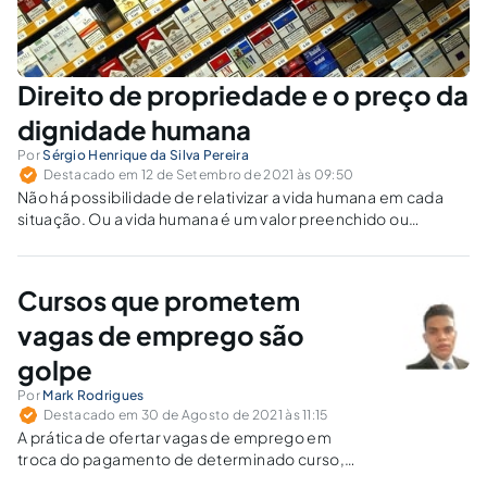
Direito de propriedade e o preço da
dignidade humana
Por
Sérgio Henrique da Silva Pereira
Destacado em 12 de Setembro de 2021 às 09:50
Não há possibilidade de relativizar a vida humana em cada
situação. Ou a vida humana é um valor preenchido ou
semipreenchido.
Cursos que prometem
vagas de emprego são
golpe
Por
Mark Rodrigues
Destacado em 30 de Agosto de 2021 às 11:15
A prática de ofertar vagas de emprego em
troca do pagamento de determinado curso,
como suposta garantia da vaga, é bem