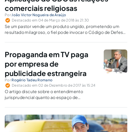
comerciais religiosas
Por
João Victor Nogueira de Araújo
Destacado em 04 de Março de 2018 às 21:30
Se um pastor vende um produto ungido, prometendo um
resultado milagroso, o fiel pode invocar o Código de Defesa
do Consumidor se se sentir lesado?
Propaganda em TV paga
por empresa de
publicidade estrangeira
Por
Rogério Tadeu Romano
Destacado em 02 de Dezembro de 2017 às 15:24
O artigo discute sobre o entendimento
jurisprudencial quanto ao espaço de
propaganda em TV paga, que foi objeto de
julgamento pelo STF.