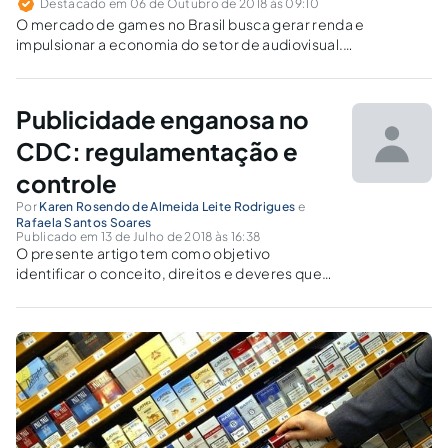
Destacado em 06 de Outubro de 2018 às 09:10
O mercado de games no Brasil busca gerar renda e
impulsionar a economia do setor de audiovisual.
Considerando essa nova realidade, há que se refletir sobre
as questões éticas e jurídicas inerentes à publicidade em
advergames.
Publicidade enganosa no
CDC: regulamentação e
controle
Por
Karen Rosendo de Almeida Leite Rodrigues
e
Rafaela Santos Soares
Publicado em 13 de Julho de 2018 às 16:38
O presente artigo tem como objetivo
identificar o conceito, direitos e deveres que
permeiam a relação de consumo, em
específico as questões referentes à
publicidade enganosa, suas repercussões
sociais, e suas regulações previstas no
ordenamento jurídico.