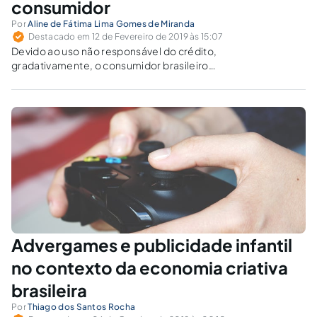
consumidor
Por
Aline de Fátima Lima Gomes de Miranda
Destacado em 12 de Fevereiro de 2019 às 15:07
Devido ao uso não responsável do crédito,
gradativamente, o consumidor brasileiro
adquiriu uma cultura de endividamento em
detrimento de uma cultura de poupança, que
com o passar do tempo tem gerado a
problemática do superendividamento.
Advergames e publicidade infantil
no contexto da economia criativa
brasileira
Por
Thiago dos Santos Rocha