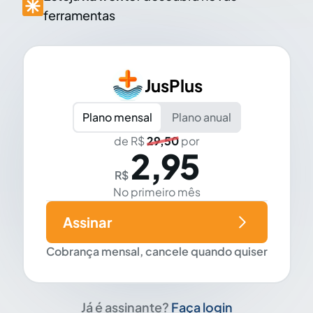
ferramentas
JusPlus
Plano mensal
Plano anual
de R$
29,50
por
2,95
R$
No primeiro mês
Assinar
Cobrança mensal, cancele quando quiser
Já é assinante?
Faça login