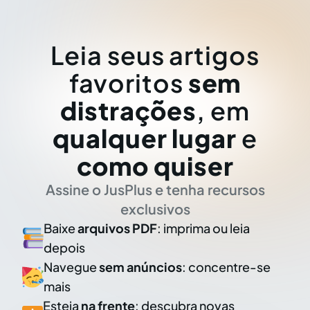
Leia seus artigos
favoritos
sem
distrações
, em
qualquer lugar
e
como quiser
Assine o JusPlus e tenha recursos
exclusivos
Baixe
arquivos PDF
: imprima ou leia
depois
Navegue
sem anúncios
: concentre-se
mais
Esteja
na frente
: descubra novas