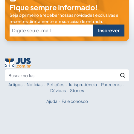
Fique sempre informado!
Seja o primeiro a receber nossas novidades exclusivas e
recentes diretamente em sua caixa de entrada.
Inscrever
Artigos
·
Notícias
·
Petições
·
Jurisprudência
·
Pareceres
·
Fale com a IA
Buscar no Jus
Dúvidas
·
Stories
Ajuda
·
Fale conosco