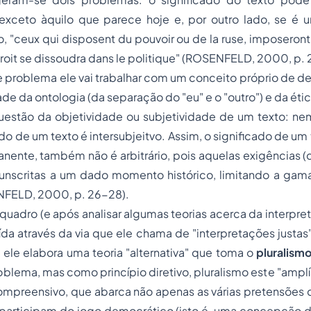
exceto àquilo que parece hoje
e, por outro lado, se é
o, "ceux qui disposent du pouvoir ou de la ruse, imposeront 
e droit se dissoudra dans le politique" (ROSENFELD, 2000, p. 
te problema ele vai trabalhar com um conceito próprio de 
dade da ontologia (da separação do "eu" e o "outro") e da éti
uestão da objetividade ou subjetividade de um texto: n
cado de um texto é
intersubjeitvo
. Assim, o significado de um
nente, também não é arbitrário, pois aquelas exigências (
cunscritas a um dado momento histórico, limitando a gama
NFELD, 2000, p. 26-28).
 quadro (e após analisar algumas teorias acerca da interpre
da através da via que ele chama de "interpretações justas"; 
s, ele elabora uma teoria "alternativa" que toma o
pluralism
lema, mas como princípio diretivo, pluralismo este "ampl
ompreensivo
, que abarca não apenas as várias pretensões 
 participam do
jogo
democrático (isto é, uma concepção d