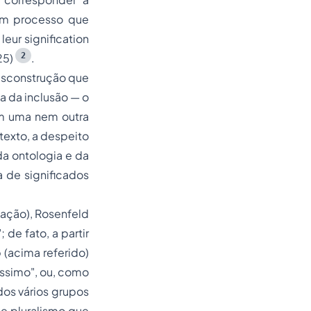
 um processo que
leur signification
2
25)
.
desconstrução que
ca da inclusão — o
em uma nem outra
 texto, a despeito
da ontologia e da
 de significados
tação), Rosenfeld
de fato, a partir
o
(acima referido)
íssimo", ou, como
dos vários grupos
e pluralismo que