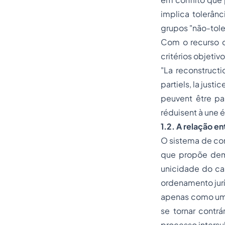
implica
tolerânc
grupos "não-toler
Com o recurso d
critérios objetiv
"La reconstructi
partiels, la justi
peuvent être par
réduisent à une 
1.2. A relação e
O sistema de con
que propõe demo
unicidade do ca
ordenamento jur
apenas como um
se tornar contr
processo intersu