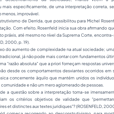
ou mais especificamente, de uma interpretação correta, s
ao menos, improvável.
rutivismo de Derrida, que possibilitou para Michel Rosen
tação. Com efeito, Rosenfeld inicia sua obra afirmando qu
to práxis, até mesmo no nível da Suprema Corte, encontra
, 2000, p. 19).
flexo do aumento de complexidade na atual sociedade; um
radicional, já não pode mais contar com fundamentos últ
ma "razão absoluta" que
a priori
forneçam respostas univers
ão desde os comportamentos desviantes ocorridos em seu
sica concernente àquilo que mantém unidos os indivíduos,
a comunidade e não um mero aglomerado de pessoas.
ade a questão sobre a interpretação torna-se imensamen
eriam os critérios objetivos de validade que "permettan
aires et distinctes aux textes juridiques"? (ROSENFELD, 2000,
eld começa recorrendo ao desconstrutivismo, para most