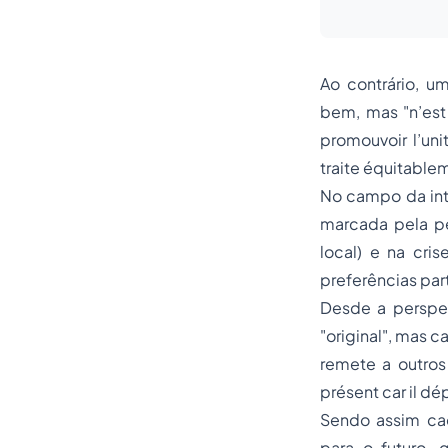
Ao contrário, 
bem, mas "n’est
promouvoir l’uni
traite équitable
No campo da int
marcada pela pe
local) e na cris
preferências part
Desde a perspec
"original", mas 
remete a outros
présent car il d
Sendo assim cad
para o futuro,