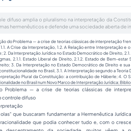
e difuso amplia o pluralismo na interpretação da Constit
gmas hermenêuticos e defende uma sociedade aberta de in
ação do Problema — a
crise
de teorias clássicas de interpretação fre
 1.1. A Crise da Interpretação, 1.2. A Relação entre Interpretação e 
; 2. Da Interpretação Jurídica no Estado Democrático de Direito, 2.1
as, 2.1.1. Estado Liberal de Direito, 2.1.2. Estado de Bem-estar S
eito; 3. Da Interpretação no Estado Democrático de Direito e sua
constitucionalidade no Brasil, 3.1. A Interpretação segundo a Teoria 
erpretação Plural da Constituição: a contribuição de Häberle; 4. O 
ionalidade no Brasil num Novo Marco de Interpretação Jurídica; Biblio
do Problema — a
crise
de teorias clássicas de interpr
 controle difuso
terpretação
colas" que buscaram fundamentar a Hermenêutica Jurídica;
racionalidade que podia conhecer tudo e, com o cresc
e descentramento da sociedade, muitos vêem a po