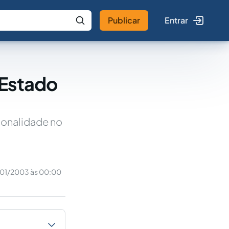
Publicar
Entrar
 IA
Buscar no Jus
 Estado
ionalidade no
/01/2003 às 00:00