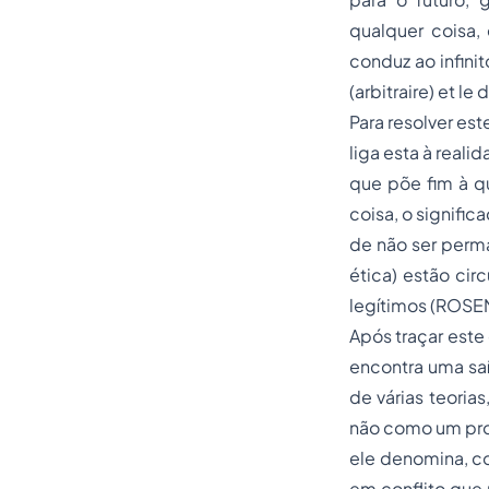
qualquer coisa,
conduz ao infinit
(arbitraire) et l
Para resolver es
liga esta à reali
que põe fim à q
coisa, o signifi
de não ser perma
ética) estão cir
legítimos (ROSE
Após traçar este
encontra uma saí
de várias teoria
não como um prob
ele denomina,
c
em conflito que