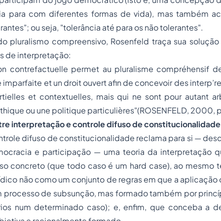
ia
para com diferentes formas de vida), mas também ace
antes"; ou seja, "tolerância até para os não tolerantes".
o pluralismo compreensivo, Rosenfeld traça sua solução
os de interpretação:
on contrefactuelle permet au pluralisme compréhensif de 
ce imparfaite et un droit ouvert afin de concevoir des interp’r
tielles et contextuelles, mais qui ne sont pour autant arb
éthique ou une politique particulières"(ROSENFELD, 2000, 
ntre interpretação e controle difuso de constitucionalidade
trole difuso de constitucionalidade reclama para si — de
cracia e participação — uma teoria da interpretação qu
so concreto (que todo caso é um
hard case
), ao mesmo 
ídico não como um conjunto de regras em que a aplicação 
 processo de subsunção, mas formado também por princí
ários num determinado caso); e, enfim, que conceba a
bjetiva e racionalmente formado.