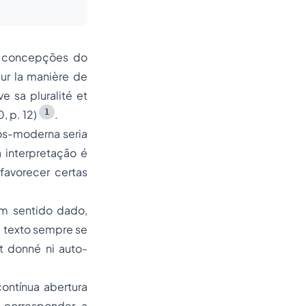
s concepções do
ur la manière de
 sa pluralité et
1
, p. 12)
.
ós-moderna seria
 interpretação é
 favorecer certas
um
sentido dado,
um texto sempre se
t donné ni auto-
ontínua abertura
 corresponder a