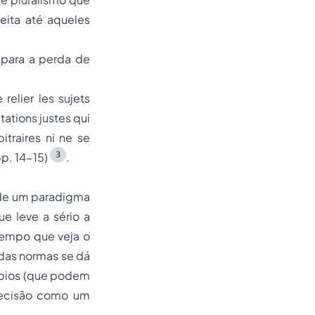
ita até aqueles
 para a perda de
relier les sujets
etations justes qui
itraires ni ne se
3
pp. 14-15)
.
sde um paradigma
e leve a sério a
tempo que veja o
das normas se dá
pios (que podem
 decisão como um