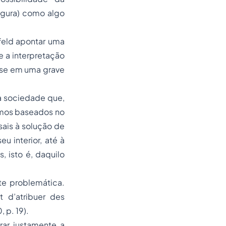
egura) como algo
feld apontar uma
e a interpretação
-se em uma grave
a sociedade que,
imos baseados no
ais à solução de
 interior, até à
 isto é, daquilo
te problemática.
t d’atribuer des
 p. 19).
rar justamente a