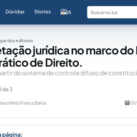
Dúvidas
Stories
IA
Fale com a
ue dos editores
etação jurídica no marco do
tico de Direito.
artir do sistema de controle difuso de constituc
1 de 3
tavo Melo Franco Bahia
01
a página: