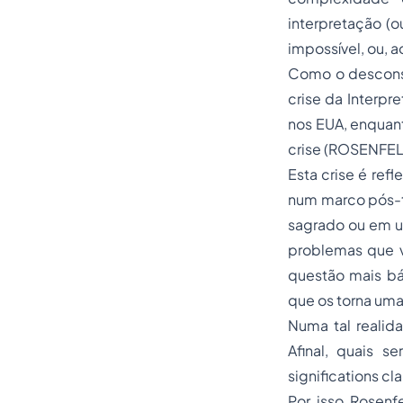
interpretação (
impossível, ou, 
Como o desconst
crise
da Interpre
nos EUA, enquan
crise (ROSENFELD
Esta crise é re
num marco pós-t
sagrado ou em u
problemas que v
questão mais bá
que os torna um
Numa tal realid
Afinal, quais s
significations cl
Por isso Rosenf