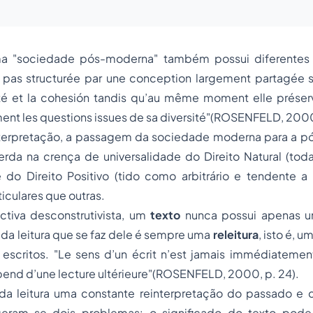
uma "sociedade pós-moderna" também possui diferente
 pas structurée par une conception largement partagée s
té et la cohesión tandis qu’au même moment elle préserve
ment les questions issues de sa diversité"(ROSENFELD, 2000
erpretação, a passagem da sociedade moderna para a p
rda na crença de universalidade do Direito Natural (toda
e do Direito Positivo (tido como arbitrário e tendente a
iculares que outras.
tiva desconstrutivista, um
texto
nunca possui apenas
cada leitura que se faz dele é sempre uma
releitura
, isto é, 
 escritos. "Le sens d’un écrit n’est jamais immédiatemen
épend d’une lecture ultérieure"(ROSENFELD, 2000, p. 24).
a leitura uma constante reinterpretação do passado e c
 geram-se dois problemas: o significado do texto pode