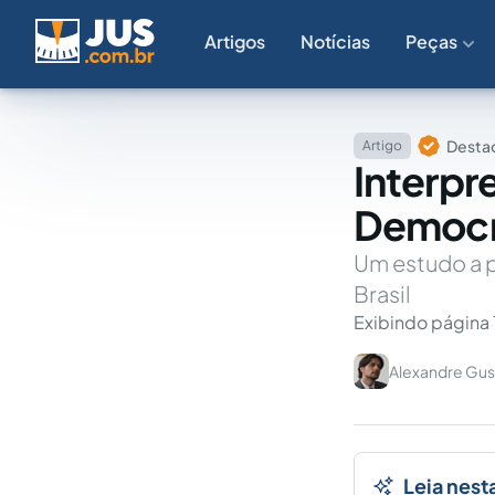
Artigos
Notícias
Peças
Destaq
Artigo
Interpr
Democrá
Um estudo a p
Brasil
Exibindo página 
Alexandre Gus
Leia nest