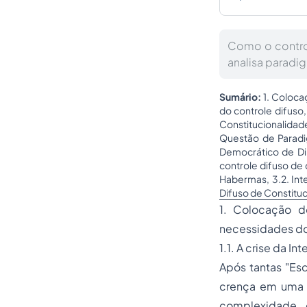
Como o control
analisa paradi
Sumário:
1. Coloc
do controle difuso,
Constitucionalidade
Questão de Paradigm
Democrático de Dir
controle difuso de 
Habermas, 3.2. Int
Difuso de Constituc
1. Colocação 
necessidades do
1.1. A crise da In
Após tantas "Es
crença em uma 
complexidade 