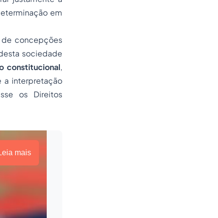
 determinação em
e de concepções
desta sociedade
o constitucional
,
e a interpretação
se os Direitos
Leia mais