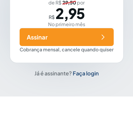
de R$
29,50
por
2,95
R$
No primeiro mês
Assinar
Cobrança mensal, cancele quando quiser
Já é assinante?
Faça login