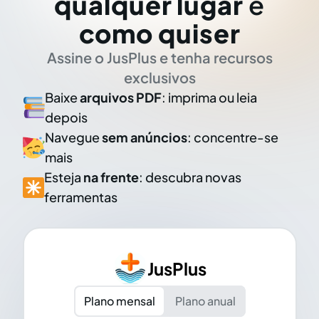
qualquer lugar
e
como quiser
Assine o JusPlus e tenha recursos
exclusivos
Baixe
arquivos PDF
: imprima ou leia
depois
Navegue
sem anúncios
: concentre-se
mais
Esteja
na frente
: descubra novas
ferramentas
JusPlus
Plano mensal
Plano anual