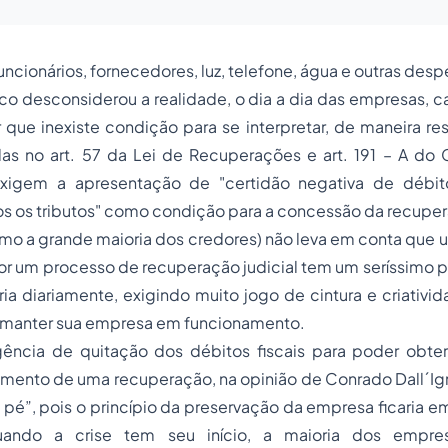
ncionários, fornecedores, luz, telefone, água e outras desp
co desconsiderou a realidade, o dia a dia das empresas, 
r que inexiste condição para se interpretar, de maneira restr
as no art. 57 da Lei de Recuperações e art. 191 – A do C
xigem a apresentação de "certidão negativa de débito
s os tributos" como condição para a concessão da recupera
mo a grande maioria dos credores) não leva em conta que
or um
processo
de recuperação judicial tem um seríssimo 
ria diariamente, exigindo muito jogo de cintura e criativi
 manter sua empresa em funcionamento.
gência de quitação dos débitos fiscais para poder obt
erimento de uma recuperação, na opinião de Conrado Dall´I
o pé
”, pois o princípio da preservação da empresa ficaria 
ando a crise tem seu início, a maioria dos empres