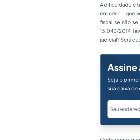
A dificuldade é 
em crise – que n
fiscal se não s
13.043/2014 le
judicial? Será q
Assine 
Seja o prime
sua caixa de
Certamente que 