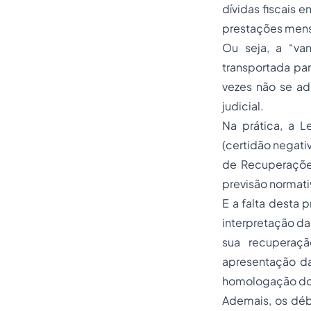
dívidas fiscais e
prestações mens
Ou seja, a “va
transportada par
vezes não se a
judicial.
Na prática, a L
(certidão negativ
de Recuperações 
previsão normati
E a falta desta p
interpretação da 
sua recuperaçã
apresentação das
homologação do 
Ademais, os débi