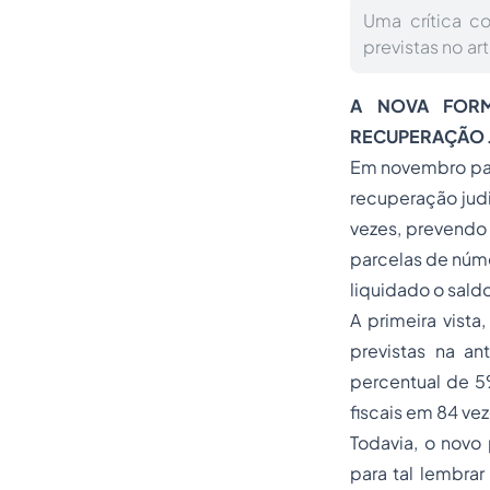
Uma crítica c
previstas no ar
A NOVA FORM
RECUPERAÇÃO J
Em novembro pas
recuperação judi
vezes, prevendo 
parcelas de númer
liquidado o sal
A primeira vis
previstas na a
percentual de 5
fiscais em 84 ve
Todavia, o nov
para tal lembrar