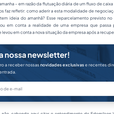
tamanha – em razão da flutuação diária de um fluxo de cai
os faz refletir: como aderir a esta modalidade de negocia
e tem ideia do amanhã? Esse reparcelamento previsto no a
vou em conta a realidade de uma empresa que passa 
ue levou em conta a nova situação da empresa após a recup
a nossa newsletter!
iro a receber nossas
novidades exclusivas
e recentes di
 entrada.
não, cabendo aqui citar o entendimento de Edemilson 