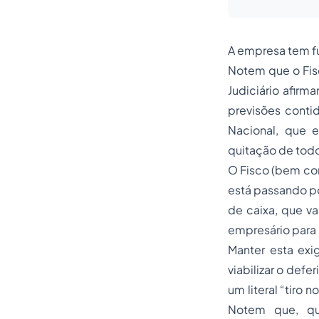
A empresa tem fu
Notem que o Fis
Judiciário afirma
previsões contid
Nacional, que e
quitação de todo
O Fisco (bem co
está passando p
de caixa, que va
empresário para
Manter esta exi
viabilizar o def
um literal “
tiro n
Notem que, qu