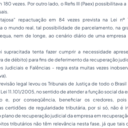
m 180 vezes. Por outro lado, o Refis III (Paex) possibilitava
ais.
ntajosa” repactuação em 84 vezes prevista na Lei nº 
a o mundo real, tal possibilidade de parcelamento, na gr
dequa, nem de longe, ao cenário diário de uma empresa
ei supracitada tenta fazer cumprir a necessidade apr
a de débito) para fins de deferimento da recuperação judici
Judiciais e Falências - regra esta muitas vezes inobserv
va).
revisão legal levou os Tribunais de Justiça de todo o Brasil 
Lei 11.101/2005, no sentido de atender a função social da e
o e, por conseqüência, beneficiar os credores, poi
 certidões de regularidade tributária, por si só, não é 
plano de recuperação judicial da empresa em recuperaçã
tos tributários não têm relevância nesta fase, já que tais 