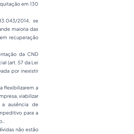
 a quitação em 130
13.043/2014, se
ande maioria das
 em recuperação
esentação da CND
al (art. 57 da Lei
ada por inexistir
a flexibilizarem a
mpresa, viabilizar
s a ausência de
impeditivo para a
o..
dívidas não estão