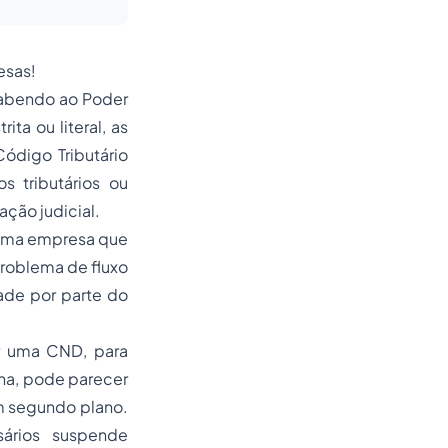
esas!
cabendo ao Poder
ita ou literal, as
ódigo Tributário
s tributários ou
ção judicial.
 uma empresa que
problema de fluxo
dade por parte do
er uma CND, para
gna, pode parecer
em segundo plano.
ários suspende