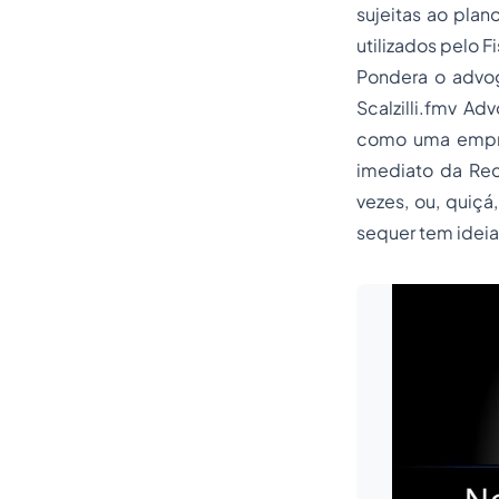
sujeitas ao plan
utilizados pelo F
Pondera o advo
Scalzilli.fmv Ad
como uma empres
imediato da Rec
vezes, ou, quiçá
sequer tem ideia 