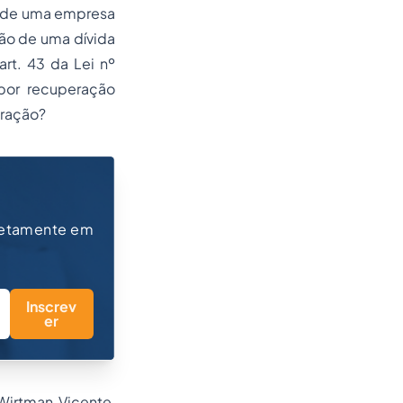
xa de uma empresa
ção de uma dívida
rt. 43 da Lei nº
por recuperação
eração?
retamente em
Inscrev
er
Wirtman Vicente,