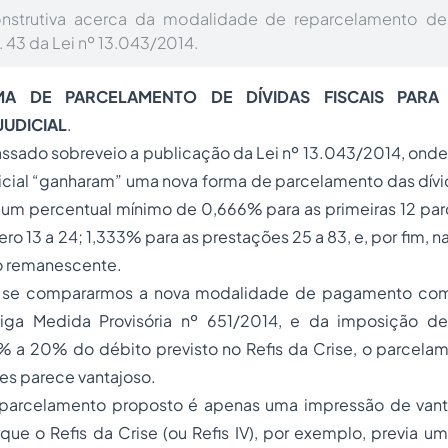
onstrutiva acerca da modalidade de reparcelamento de d
t. 43 da Lei nº 13.043/2014.
A DE PARCELAMENTO DE DÍVIDAS FISCAIS PARA
UDICIAL
.
sado sobreveio a publicação da Lei nº 13.043/2014, ond
cial “ganharam” uma nova forma de parcelamento das dívid
um percentual mínimo de 0,666% para as primeiras 12 parc
o 13 a 24; 1,333% para as prestações 25 a 83, e, por fim, n
do remanescente.
ta, se compararmos a nova modalidade de pagamento com
ntiga Medida Provisória nº 651/2014, e da imposição 
% a 20% do débito previsto no Refis da Crise, o parcelam
zes parece vantajoso.
o parcelamento proposto é apenas uma impressão de van
 que o Refis da Crise (ou Refis IV), por exemplo, previa