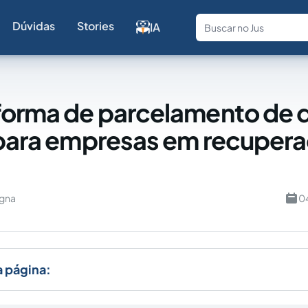
Dúvidas
Stories
IA
Fale com a
forma de parcelamento de d
 para empresas em recuper
Igna
0
a página: