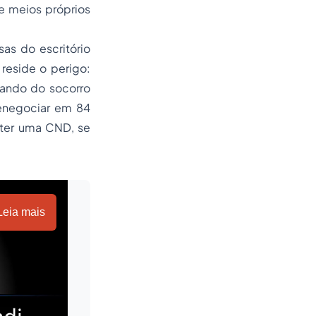
de meios próprios
s do escritório
reside o perigo:
tando do socorro
renegociar em 84
obter uma CND, se
Leia mais