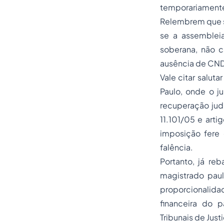
temporariamente 
Relembrem que s
se a assemblei
soberana, não c
ausência de CN
Vale citar salut
Paulo, onde o ju
recuperação judi
11.101/05 e arti
imposição fere 
falência.
Portanto, já re
magistrado paul
proporcionalid
financeira do 
Tribunais de Just