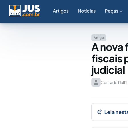
Artigos
Notícias
Peças
Artigo
A nova 
fiscais
judicial
Conrado Dall´
Leia nest