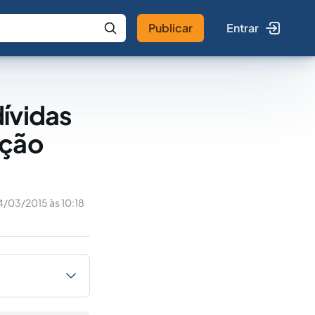
Publicar
Entrar
 IA
Buscar no Jus
ívidas
ação
4/03/2015 às 10:18