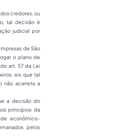
dos credores, ou
, tal decisão é
ção judicial por
 Empresas de São
ologar o plano de
do art. 57 da Lei
iros, eis que tal
o não acarreta a
que a decisão do
os princípios da
dade econômico-
 emanados pelos