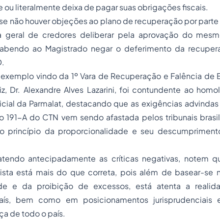
ou literalmente deixa de pagar suas obrigações fiscais.
e não houver objeções ao plano de recuperação por parte 
a geral de credores deliberar pela aprovação do mesmo
abendo ao Magistrado negar o deferimento da recupera
D.
ar exemplo vindo da 1º Vara de Recuperação e Falência de
iz, Dr. Alexandre Alves Lazarini, foi contundente ao hom
cial da Parmalat, destacando que as exigências advindas 
go 191-A do CTN vem sendo afastada pelos tribunais brasile
o princípio da proporcionalidade e seu descumpriment
batendo antecipadamente as críticas negativas, notem 
ista está mais do que correta, pois além de basear-se n
ade e da proibição de excessos, está atenta a reali
país, bem como em posicionamentos jurisprudenciais
iça de todo o país.