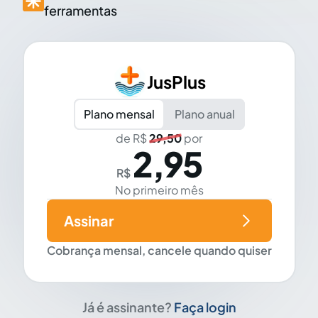
ferramentas
JusPlus
Plano mensal
Plano anual
de R$
29,50
por
2,95
R$
No primeiro mês
Assinar
Cobrança mensal, cancele quando quiser
Já é assinante?
Faça login