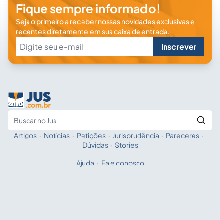
Fique sempre informado!
Seja o primeiro a receber nossas novidades exclusivas e
recentes diretamente em sua caixa de entrada.
Inscrever
Artigos
·
Notícias
·
Petições
·
Jurisprudência
·
Pareceres
·
Fale com a IA
Buscar no Jus
Dúvidas
·
Stories
Ajuda
·
Fale conosco