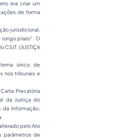
jeto era criar um
cações de forma
ão jurisdicional,
e longo prazo”. O
lo CSJT. (JUSTIÇA
stema único de
s nos tribunais e
Carta Precatória
al da Justiça do
a da Informação;
a.
lterado pelo Ato
s parâmetros de