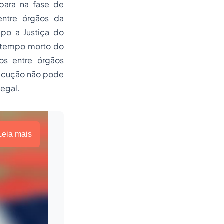
para na fase de
ntre órgãos da
mpo a Justiça do
 tempo morto do
os entre órgãos
execução não pode
legal.
Leia mais