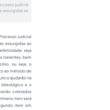
rocesso judicial
as exsurgidas ao
Processo
judicial
tas exsurgidas ao
efetividade seja
os inerentes, bem
ínio, ou seja, o
nto ao método de
utico ajudarão na
 teleológico e o
 serão coletados
primeiro item será
 segundo item em