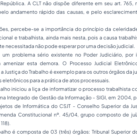
República. A CLT não dispõe diferente em seu art. 765, n
 pelo andamento rápido das causas, e pelo esclareciment
ões, percebe-se a importância do princípio da celeridad
ional e trabalhista, ainda mais nesta, pois a causa trabalh
arte necessitada não pode esperar por uma decisão judicial.
um problema sério existente no Poder Judiciário, por i
ra amenizar esta demora. O Processo Judicial Eletrôn
s a Justiça do Trabalho é exemplo para os outros órgãos da j
 eletrônicos para a prática de atos processuais.
balho iniciou a liça de informatizar o processo trabalhista
ema Integrado de Gestão da Informação - SIGI, em 2004, 
ojetos de Informática do CSJT - Conselho Superior da Jus
 Emenda Constitucional nº. 45/04, grupo composto de juíz
118).
balho é composta de 03 (três) órgãos: Tribunal Superior d