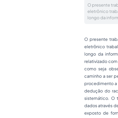
O presente trab
eletrônico trab
longo da infor
O presente traba
eletrônico traba
longo da inform
relativizado com
como seja obser
caminho a ser p
procedimento a s
dedução do raci
sistemático. O 
dados através de 
exposto de form