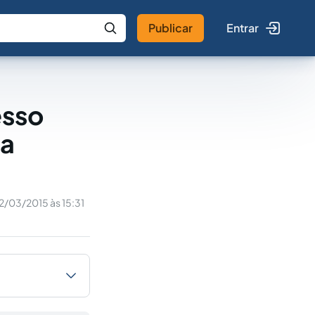
Publicar
Entrar
 IA
Buscar no Jus
esso
na
2/03/2015 às 15:31