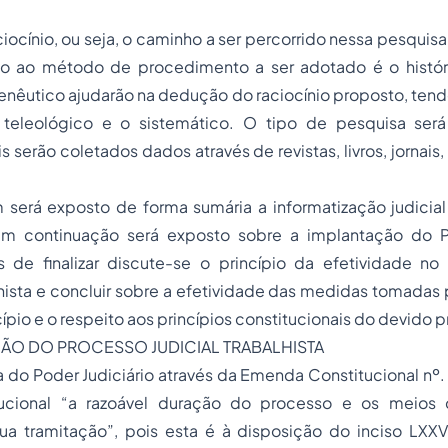
ocínio, ou seja, o caminho a ser percorrido nessa pesquisa 
to ao método de procedimento a ser adotado é o histór
menêutico ajudarão na dedução do raciocínio proposto, te
 teleológico e o sistemático. O tipo de pesquisa ser
is serão coletados dados através de revistas, livros, jornais
 será exposto de forma sumária a informatização judicial 
m continuação será exposto sobre a implantação do Pr
es de finalizar discute-se o princípio da efetividade no
ista e concluir sobre a efetividade das medidas tomadas p
cípio e o respeito aos princípios constitucionais do devido 
ÇÃO DO PROCESSO JUDICIAL TRABALHISTA
do Poder Judiciário através da Emenda Constitucional nº.
itucional “a razoável duração do processo e os meios
a tramitação”, pois esta é à disposição do inciso LXXVII