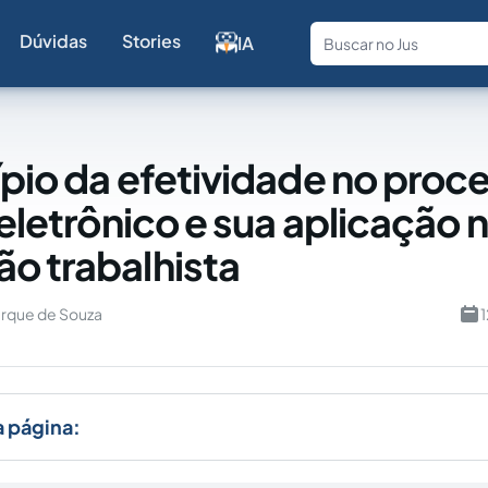
Dúvidas
Stories
IA
Fale com a
ípio da efetividade no proc
 eletrônico e sua aplicação 
o trabalhista
rque de Souza
1
a página: