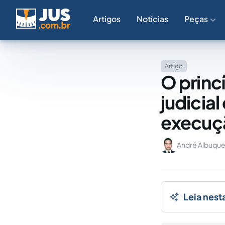
Artigos
Notícias
Peças
Artigo
O princ
judicial
execuçã
André Albuque
Leia nest