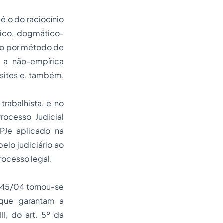
é o do raciocínio
ico, dogmático-
ndo por método de
á a não-empírica
, sites e, também,
trabalhista, e no
ocesso Judicial
 PJe aplicado na
elo judiciário ao
processo legal.
 45/04 tornou-se
 que garantam a
I, do art. 5º da