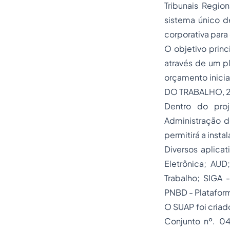
Tribunais Region
sistema único 
corporativa para 
O objetivo princ
através de um pl
orçamento
inici
DO TRABALHO, 2
Dentro do pro
Administração de
permitirá a insta
Diversos aplica
Eletrônica; AUD
Trabalho; SIGA 
PNBD - Plataform
O SUAP foi criad
Conjunto nº. 0