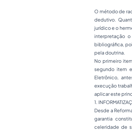
O método de raci
dedutivo. Quan
jurídico e o her
interpretação o
bibliográfica, po
pela doutrina.
No primeiro item
segundo item e
Eletrônico, ant
execução trabalh
aplicar este prin
1. INFORMATIZA
Desde a Reforma 
garantia const
celeridade de su