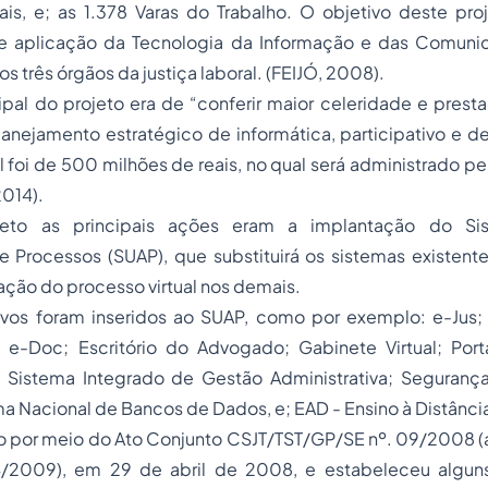
ais, e; as 1.378 Varas do Trabalho. O objetivo deste pro
de aplicação da Tecnologia da Informação e das Comuni
os três órgãos da justiça laboral. (FEIJÓ, 2008).
ipal do projeto era de “conferir maior celeridade e prestaç
anejamento estratégico de informática, participativo e d
al foi de 500 milhões de reais, no qual será administrado pe
014).
jeto as principais ações eram a implantação do Si
 Processos (SUAP), que substituirá os sistemas existente
lação do processo virtual nos demais.
tivos foram inseridos ao SUAP, como por exemplo: e-Jus; 
; e-Doc; Escritório do Advogado; Gabinete Virtual; Port
- Sistema Integrado de Gestão Administrativa; Seguranç
a Nacional de Bancos de Dados, e; EAD - Ensino à Distânci
o por meio do Ato Conjunto CSJT/TST/GP/SE nº. 09/2008 (a
4/2009), em 29 de abril de 2008, e estabeleceu algun