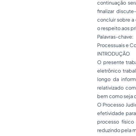
continuação ser
finalizar discut
concluir sobre a
o respeito aos p
Palavras-chave:
Processuais e Co
INTRODUÇÃO
O presente traba
eletrônico traba
longo da inform
relativizado com
bem como seja ob
O Processo Judic
efetividade para
processo físico
reduzindo pela m