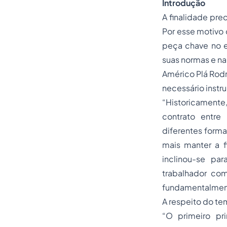
Introdução
A finalidade pre
Por esse motivo 
peça chave no e
suas normas e n
Américo Plá Rodr
necessário instr
“Historicamente
contrato entr
diferentes forma
mais manter a f
inclinou-se pa
trabalhador com
fundamentalment
A respeito do te
“O primeiro pri