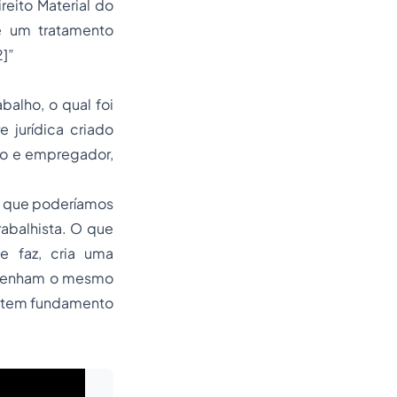
reito Material do
 e um tratamento
2]
”
balho, o qual foi
 jurídica criado
do e empregador,
iz que poderíamos
abalhista. O que
e faz, cria uma
s tenham o mesmo
a tem fundamento