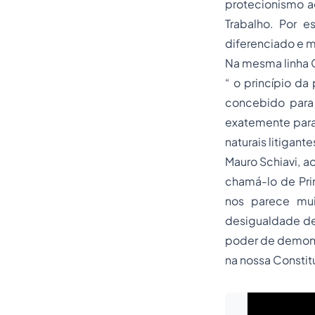
protecionismo ao
Trabalho. Por e
diferenciado e m
Na mesma linha C
“ o princípio da
concebido para r
exatemente para
naturais litigant
Mauro Schiavi, a
chamá-lo de Prin
nos parece mui
desigualdade de 
poder de demons
na nossa Constit