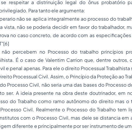
se respeitar a distrinuição legal do ônus probatório p
privilegiado. Para tanto ele argumenta:
perario
não se aplica integralmente ao processo do trabal
ra vista, não se poderia decidir em favor do trabalhador, m
rova no caso concreto, de acordo com as especificações 
T"
[6]
 não percebem no Processo do trabalho princípios pró
lhista. É o caso de Valentim Carrion que, dentre outros, 
il e penal apenas. Para ele o direito Processual Trabalhist
eito Processual Civil. Assim, o Princípio da Proteção ao Tr
 do Processo Civil, não seria uma das bases do Processo 
o ser. A ideia presente na obra deste doutrinador, em no
esso do Trabalho como ramo autônomo do direito mas o 
rocesso Civil. Realmente o Processo do Trabalho tem l
stitutos com o Processo Civil, mas dele se distancia em 
rigem diferente e principalmente por ser instrumento de um 