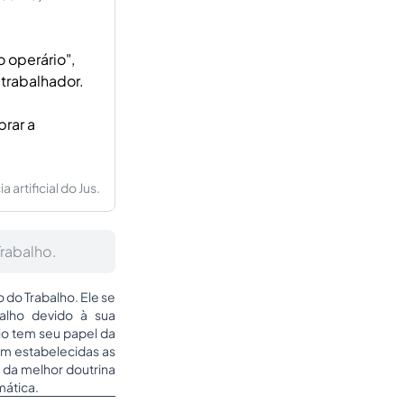
o operário",
 trabalhador.
brar a
artificial do Jus.
rabalho.
 do Trabalho. Ele se
balho devido à sua
pio tem seu papel da
am estabelecidas as
 da melhor doutrina
mática.