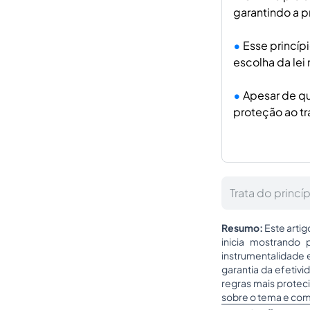
garantindo a p
Esse princíp
escolha da lei
Apesar de qu
proteção ao tr
Trata do princ
Resumo:
Este artig
inicia mostrando 
instrumentalidade e
garantia da efetiv
regras mais protec
sobre o tema e com