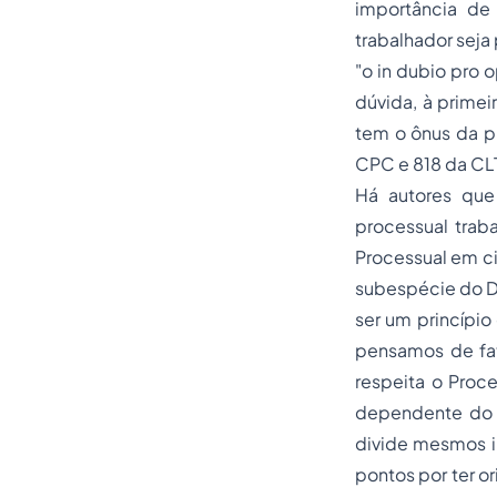
importância de 
trabalhador seja 
"o
in dubio pro o
dúvida, à primei
tem o ônus da p
CPC e 818 da CL
Há autores que
processual traba
Processual em civ
subespécie do Dir
ser um princípio
pensamos de fat
respeita o Proc
dependente do P
divide mesmos in
pontos por ter o