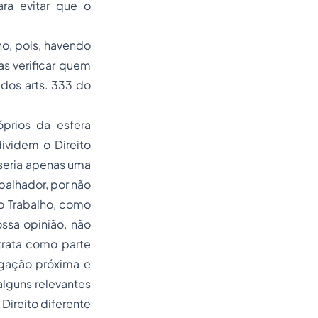
ara evitar que o
ho, pois, havendo
as verificar quem
dos arts. 333 do
prios da esfera
dividem o Direito
a seria apenas uma
abalhador, por não
do Trabalho, como
ssa opinião, não
trata como parte
igação próxima e
alguns relevantes
Direito diferente