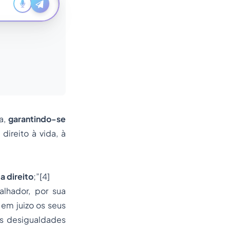
za,
garantindo-se
direito à vida, à
a direito
;”
[4]
alhador, por sua
em juizo os seus
as desigualdades