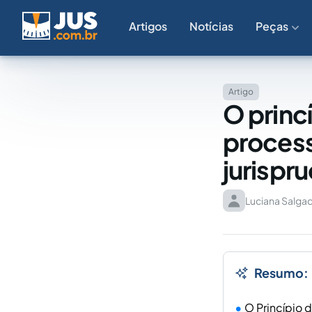
Artigos
Notícias
Peças
Artigo
O princ
process
jurispr
Luciana Salgad
Resumo:
O Princípio 