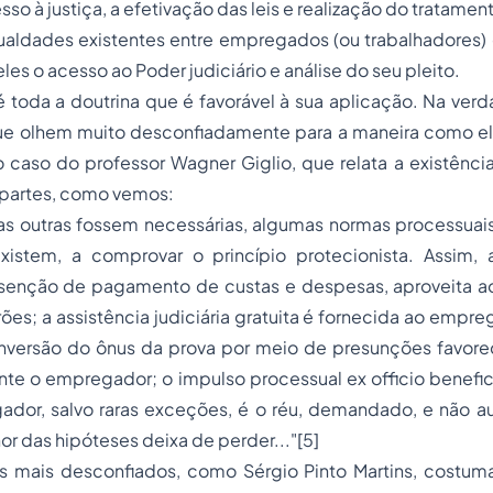
so à justiça, a efetivação das leis e realização do tratament
igualdades existentes entre empregados (ou trabalhadores
ueles o acesso ao Poder judiciário e análise do seu pleito.
 toda a doutrina que é favorável à sua aplicação. Na ver
ue olhem muito desconfiadamente para a maneira como el
o caso do professor Wagner Giglio, que relata a existênci
partes, como vemos:
tas outras fossem necessárias, algumas normas processuai
existem, a comprovar o princípio protecionista. Assim,
senção de pagamento de custas e despesas, aproveita ao
ões; a assistência judiciária gratuita é fornecida ao empr
nversão do ônus da prova por meio de presunções favorec
nte o empregador; o impulso processual ex officio benefi
ador, salvo raras exceções, é o réu, demandado, e não au
or das hipóteses deixa de perder..."
[5]
s mais desconfiados, como Sérgio Pinto Martins, costuma