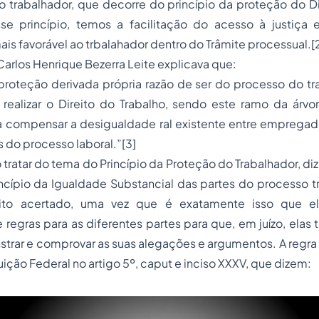
 trabalhador, que decorre do princípio da proteção do Di
sse princípio, temos a facilitação do acesso à justiça
ais favorável ao trbalahador dentro do Trâmite processual.
[
arlos Henrique Bezerra Leite explicava que:
 proteção derivada própria razão de ser do processo do tra
ealizar o Direito do Trabalho, sendo este ramo da árvore
 compensar a desigualdade ral existente entre emprega
es do processo laboral.”
[3]
o tratar do tema do Princípio da Proteção do Trabalhador, d
cípio da Igualdade Substancial das partes do processo tr
to acertado, uma vez que é exatamente isso que el
regras para as diferentes partes para que, em juízo, ela
trar e comprovar as suas alegações e argumentos. A regr
uição Federal no artigo 5º, caput e inciso XXXV, que dizem: