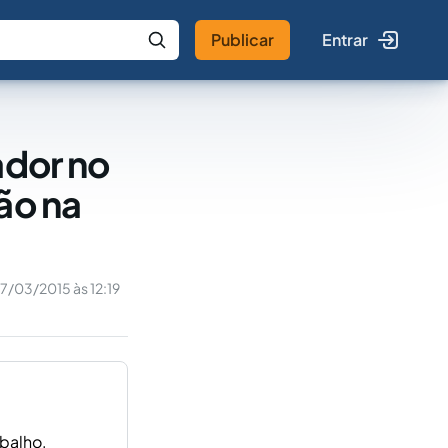
Publicar
Entrar
 IA
Buscar no Jus
ador no
ão na
17/03/2015 às 12:19
balho,