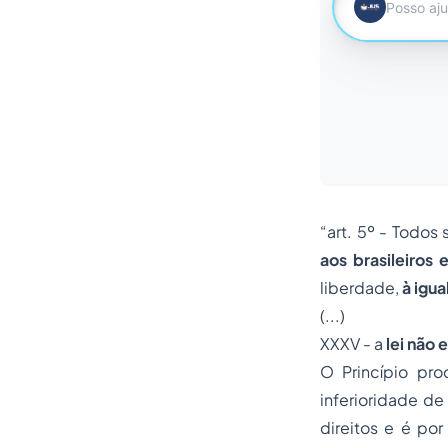
“art. 5º - Todos
aos brasileiros 
liberdade,
à igu
(...)
XXXV - a
lei não 
O Princípio pro
inferioridade de
direitos e é po