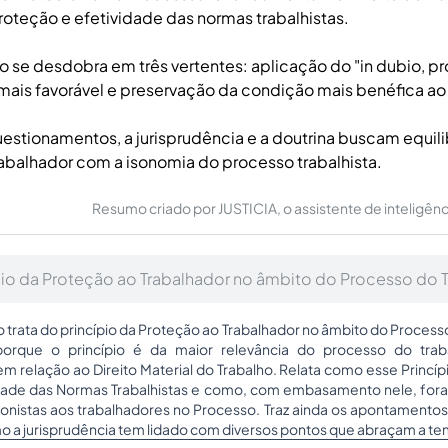
roteção e efetividade das normas trabalhistas.
io se desdobra em três vertentes: aplicação do "in dubio, pr
 mais favorável e preservação da condição mais benéfica ao
estionamentos, a jurisprudência e a doutrina buscam equili
abalhador com a isonomia do processo trabalhista.
Resumo criado por JUSTICIA, o assistente de inteligência 
ípio da Proteção ao Trabalhador no âmbito do Processo do T
o trata do princípio da Proteção ao Trabalhador no âmbito do Processo
porque o princípio é da maior relevância do processo do tra
m relação ao Direito Material do Trabalho. Relata como esse Princí
idade das Normas Trabalhistas e como, com embasamento nele, for
ionistas aos trabalhadores no Processo. Traz ainda os apontamentos
o a jurisprudência tem lidado com diversos pontos que abraçam a te