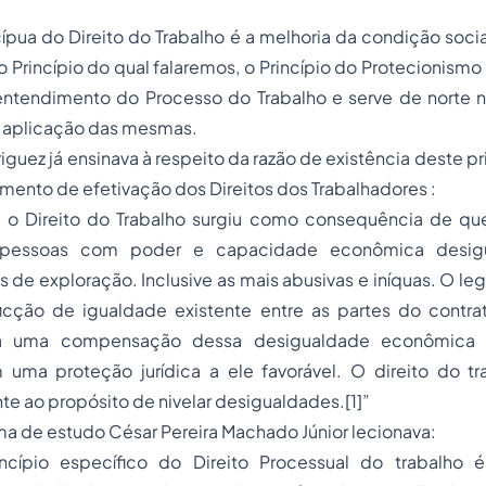
cípua do Direito do Trabalho é a melhoria da condição socia
o Princípio do qual falaremos, o Princípio do Protecionismo 
ntendimento do Processo do Trabalho e serve de norte 
a aplicação das mesmas.
iguez já ensinava à respeito da razão de existência deste p
umento de efetivação dos Direitos dos Trabalhadores :
, o Direito do Trabalho surgiu como consequência de qu
e pessoas com poder e capacidade econômica desigu
s de exploração. Inclusive as mais abusivas e iníquas. O le
icção de igualdade existente entre as partes do contra
ra uma compensação dessa desigualdade econômica d
 uma proteção jurídica a ele favorável. O direito do t
e ao propósito de nivelar desigualdades.
[1]
”
ma de estudo César Pereira Machado Júnior lecionava:
ncípio específico do Direito Processual do trabalho 