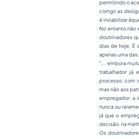
permitindo o aces
corrigir as des
é inviabilizar àq
No entanto não é
doutrinadores q
dias de hoje. É 
apenas uma das 
"... embora mui
trabalhador já 
processo, com i
mas não aos patr
empregador; a i
nunca ou rarame
já que o empreg
decisão: na melh
Os doutrinadore