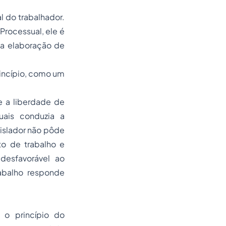
l do trabalhador.
Processual, ele é
na elaboração de
rincípio, como um
e a liberdade de
ais conduzia a
gislador não pôde
to de trabalho e
esfavorável ao
rabalho responde
é o princípio do