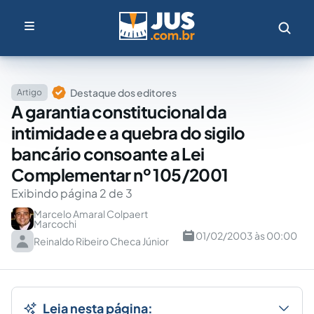
Destaque dos editores
Artigo
A garantia constitucional da
intimidade e a quebra do sigilo
bancário consoante a Lei
Complementar nº 105/2001
Exibindo página 2 de 3
Marcelo Amaral Colpaert
Marcochi
01/02/2003 às 00:00
Reinaldo Ribeiro Checa Júnior
Leia nesta página: