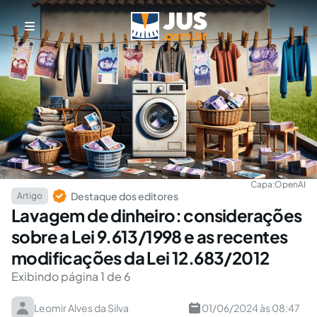
Capa:
OpenAI
Destaque dos editores
Artigo
Lavagem de dinheiro: considerações
sobre a Lei 9.613/1998 e as recentes
modificações da Lei 12.683/2012
Exibindo página 1 de 6
Leomir Alves da Silva
01/06/2024 às 08:47