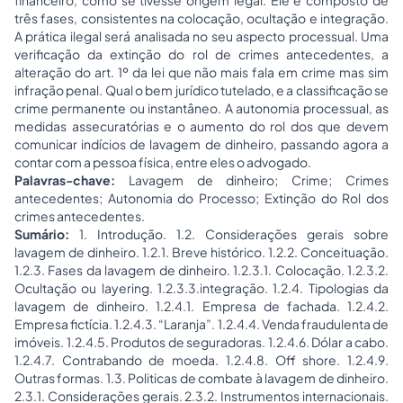
financeiro, como se tivesse origem legal. Ele é composto de
três fases, consistentes na colocação, ocultação e integração.
A prática ilegal será analisada no seu aspecto processual. Uma
verificação da extinção do rol de crimes antecedentes, a
alteração do art. 1º da lei que não mais fala em crime mas sim
infração penal. Qual o bem jurídico tutelado, e a classificação se
crime permanente ou instantâneo. A autonomia processual, as
medidas assecuratórias e o aumento do rol dos que devem
comunicar indícios de lavagem de dinheiro, passando agora a
contar com a pessoa física, entre eles o advogado.
Palavras-chave:
Lavagem de dinheiro; Crime; Crimes
antecedentes; Autonomia do Processo; Extinção do Rol dos
crimes antecedentes.
Sumário:
1. Introdução. 1.2. Considerações gerais sobre
lavagem de dinheiro. 1.2.1. Breve histórico. 1.2.2. Conceituação.
1.2.3. Fases da lavagem de dinheiro. 1.2.3.1. Colocação. 1.2.3.2.
Ocultação ou layering. 1.2.3.3.integração. 1.2.4. Tipologias da
lavagem de dinheiro. 1.2.4.1. Empresa de fachada. 1.2.4.2.
Empresa fictícia. 1.2.4.3.
“Laranja”
. 1.2.4.4. Venda fraudulenta de
imóveis. 1.2.4.5. Produtos de seguradoras. 1.2.4.6. Dólar a cabo.
1.2.4.7. Contrabando de moeda. 1.2.4.8. Off shore. 1.2.4.9.
Outras formas. 1.3. Politicas de combate à lavagem de dinheiro.
2.3.1. Considerações gerais. 2.3.2. Instrumentos internacionais.