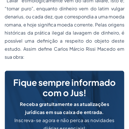
“Lavar”
etimologicamente vem do latim
lavare
, isto é;
“tornar puro”
, enquanto dinheiro vem do latim vulgar
denarius
, ou cada dez, que correspondia a uma moeda
romana, e hoje significa moeda corrente. Pelas origens
históricas da prática ilegal da lavagem de dinheiro, é
possível uma definição a respeito do objeto deste
estudo. Assim define Carlos Márcio Rissi Macedo em
sua obra:
Fique sempre informado
com o Jus!
Receba gratuitamente as atualizações
jurídicas em sua caixa de entrada.
Inscreva-se agora e não perca as novidades
diárias essenciais!