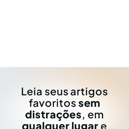
Leia seus artigos
favoritos
sem
distrações
, em
qualquer lugar
e