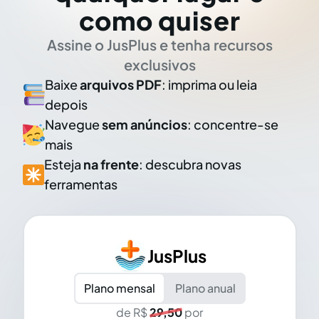
como quiser
Assine o JusPlus e tenha recursos
exclusivos
Baixe
arquivos PDF
: imprima ou leia
depois
Navegue
sem anúncios
: concentre-se
mais
Esteja
na frente
: descubra novas
ferramentas
JusPlus
Plano mensal
Plano anual
de R$
29,50
por