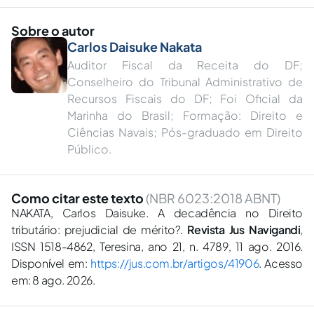
Sobre o autor
Carlos Daisuke Nakata
Auditor Fiscal da Receita do DF;
Conselheiro do Tribunal Administrativo de
Recursos Fiscais do DF; Foi Oficial da
Marinha do Brasil; Formação: Direito e
Ciências Navais; Pós-graduado em Direito
Público.
Como citar este texto
(NBR 6023:2018 ABNT)
NAKATA, Carlos Daisuke. A decadência no Direito
tributário: prejudicial de mérito?.
Revista Jus Navigandi
,
ISSN 1518-4862, Teresina, ano 21, n. 4789, 11 ago. 2016.
Disponível em:
https://jus.com.br/artigos/41906
. Acesso
em: 8 ago. 2026.