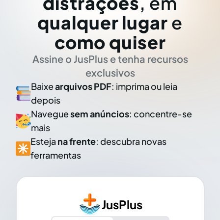
distrações
, em
qualquer lugar
e
como quiser
Assine o JusPlus e tenha recursos
exclusivos
Baixe
arquivos PDF
: imprima ou leia
depois
Navegue
sem anúncios
: concentre-se
mais
Esteja
na frente
: descubra novas
ferramentas
JusPlus