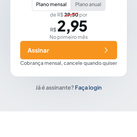
Plano mensal
Plano anual
de R$
29,50
por
2,95
R$
No primeiro mês
Assinar
Cobrança mensal, cancele quando quiser
Já é assinante?
Faça login