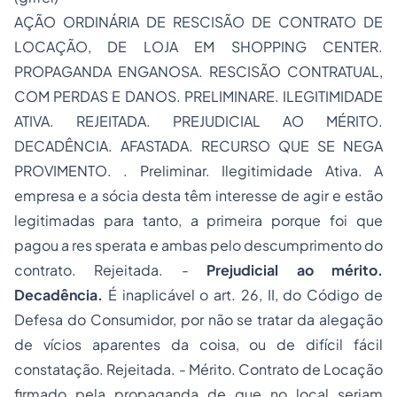
AÇÃO ORDINÁRIA DE RESCISÃO DE CONTRATO DE
LOCAÇÃO, DE LOJA EM
SHOPPING CENTER
.
PROPAGANDA ENGANOSA. RESCISÃO CONTRATUAL,
COM PERDAS E DANOS. PRELIMINARE. ILEGITIMIDADE
ATIVA. REJEITADA. PREJUDICIAL AO MÉRITO.
DECADÊNCIA. AFASTADA. RECURSO QUE SE NEGA
PROVIMENTO. . Preliminar. Ilegitimidade Ativa. A
empresa e a sócia desta têm interesse de agir e estão
legitimadas para tanto, a primeira porque foi que
pagou a res sperata e ambas pelo descumprimento do
contrato. Rejeitada. -
Prejudicial ao mérito.
Decadência.
É inaplicável o art. 26, II, do Código de
Defesa do Consumidor, por não se tratar da alegação
de vícios aparentes da coisa, ou de difícil fácil
constatação. Rejeitada. - Mérito. Contrato de Locação
firmado pela propaganda de que no local seriam