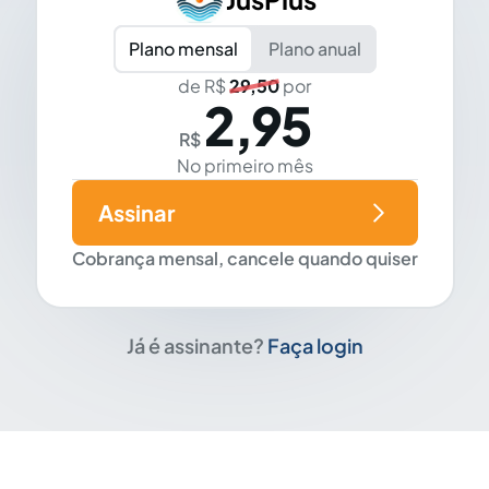
Plano mensal
Plano anual
de R$
29,50
por
2,95
R$
No primeiro mês
Assinar
Cobrança mensal, cancele quando quiser
Já é assinante?
Faça login