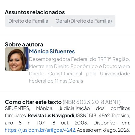
Assuntos relacionados
Direito de Família
Geral (Direito de Família)
Sobre a autora
Mônica Sifuentes
Desembargadora Federal do TRF 1ª Região.
Mestre em Direito Econômico e Doutora em
Direito Constitucional pela Universidade
Federal de Minas Gerais
Como citar este texto
(NBR 6023:2018 ABNT)
SIFUENTES, Mônica. Judicialização dos conflitos
familiares.
Revista Jus Navigandi
, ISSN 1518-4862, Teresina,
ano 8, n. 107, 18 out. 2003. Disponível em:
https://jus.com.br/artigos/4242
. Acesso em: 8 ago. 2026.