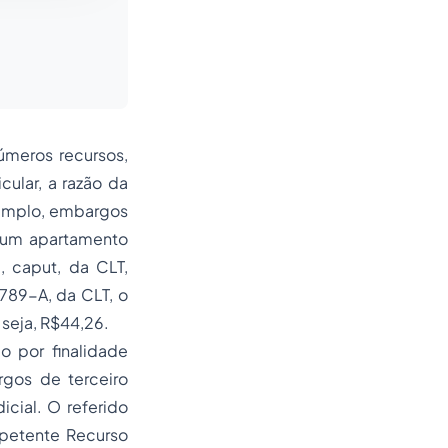
números recursos,
cular, a razão da
xemplo, embargos
l um apartamento
9,
caput
, da CLT,
 789-A, da CLT, o
 seja, R$44,26.
do por finalidade
rgos de terceiro
icial. O referido
mpetente Recurso