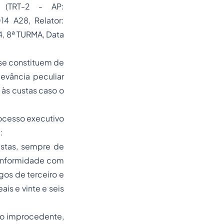
 (TRT-2 - AP:
 A28, Relator:
, 8ª TURMA, Data
 se constituem de
levância peculiar
e às custas caso o
rocesso executivo
:
ustas, sempre de
conformidade com
gos de terceiro e
is e vinte e seis
do improcedente,