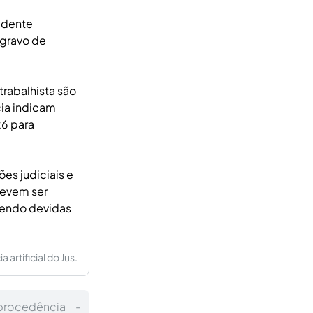
idente
Agravo de
trabalhista são
cia indicam
26 para
ões judiciais e
devem ser
 sendo devidas
artificial do Jus.
procedência -