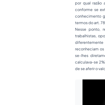
por qual razão
conforme se ext
conhecimento ge
termos do art. 78
Nesse ponto, r
trabalhistas, op
diferentemente 
reconheciam os
se-lhes diretam
calculava-se 2% 
de se aferir o va