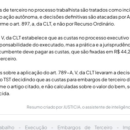
de terceiro no processo trabalhista são tratados como inc
o ação autônoma, e decisões definitivas são atacadas por 
me o art. 897, a, da CLT, e não por Recurso Ordinário.
, V, da CLT estabelece que as custas no processo executivo 
onsabilidade do executado, mas a prática e a jurisprudên
cumbente deve pagar as custas, que são fixadas em R$ 44,
erceiro.
s sobre a aplicação do art. 789-A, V, da CLT levaram a decis
 o TST decidindo que as custas para embargos de terceiro 
me o artigo citado, e não calculadas sobre o valor do bem,
cida.
Resumo criado por JUSTICIA, o assistente de inteligência 
rabalho - Execução - Embargos de Terceiro - Im