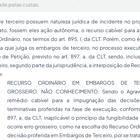
de pelas custas.
terceiro possuem natureza jurídica de incidente no pr
fato, fossem eles ação autônoma, o recurso cabível para 
Ordinário, nos termos do art. 895, I, da CLT. Porém, como é
va que julga os embargos de terceiro, no processo executi
 de Petição, previsto no art. 897,
a
, da CLT, sendo, inclus
iro, segundo parte da jurisprudência, a interposição de Rec
e:
RECURSO ORDINÁRIO EM EMBARGOS DE TER
GROSSEIRO. NÃO CONHECIMENTO. Sendo o Agravo
remédio cabível para a impugnação das decisões
terminativas proferidas na fase de execução, conform
897, a, da CLT, inaplicável o princípio da fungibilidade
ocorre erro grosseiro, como na escolha do Recurso Ordi
decisão proferida em Embargos de Terceiro, por se trata