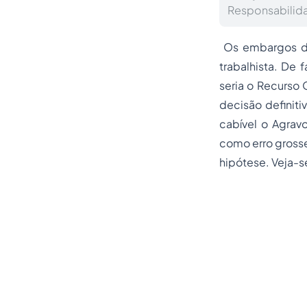
Responsabilida
Os embargos de 
trabalhista. De 
seria o Recurso 
decisão definiti
cabível o Agravo
como erro grosse
hipótese. Veja-s