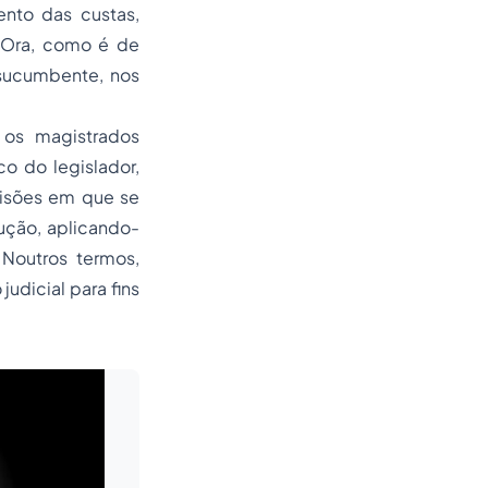
nto das custas,
? Ora, como é de
 sucumbente, nos
 os magistrados
o do legislador,
cisões em que se
ção, aplicando-
 Noutros termos,
udicial para fins
Leia mais