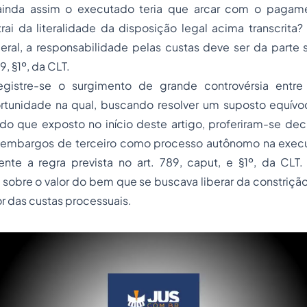
 ainda assim o executado teria que arcar com o pagame
rai da literalidade da disposição legal acima transcrita
ral, a responsabilidade pelas custas deve ser da parte
9, §1º, da CLT.
egistre-se o surgimento de grande controvérsia entre
ortunidade na qual, buscando resolver um suposto equívoc
do que exposto no início deste artigo, proferiram-se de
 embargos de terceiro como processo autônomo na execu
ente a regra prevista no art. 789,
caput
, e §1º, da CLT.
sobre o valor do bem que se buscava liberar da constrição j
lor das custas processuais.