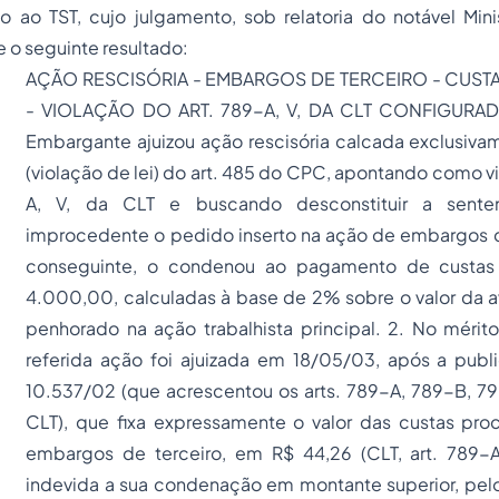
do ao TST, cujo julgamento, sob relatoria do notável Min
ve o seguinte resultado:
AÇÃO RESCISÓRIA - EMBARGOS DE TERCEIRO - CUST
- VIOLAÇÃO DO ART. 789-A, V, DA CLT CONFIGURADA.
Embargante ajuizou ação rescisória calcada exclusivam
(violação de lei) do art. 485 do CPC, apontando como vi
A, V, da CLT e buscando desconstituir a sente
improcedente o pedido inserto na ação de embargos de
conseguinte, o condenou ao pagamento de custas
4.000,00, calculadas à base de 2% sobre o valor da 
penhorado na ação trabalhista principal. 2. No mérito
referida ação foi ajuizada em 18/05/03, após a publ
10.537/02 (que acrescentou os arts. 789-A, 789-B, 
CLT), que fixa expressamente o valor das custas proc
embargos de terceiro, em R$ 44,26 (CLT, art. 789-A
indevida a sua condenação em montante superior, pelo