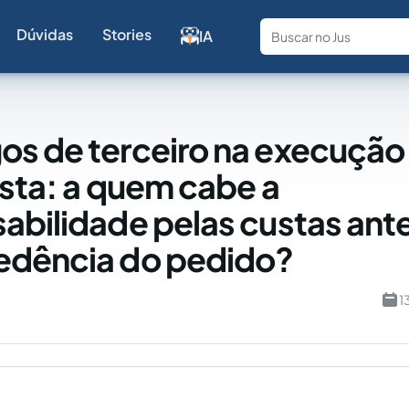
Dúvidas
Stories
IA
Fale com a
s de terceiro na execução
ista: a quem cabe a
abilidade pelas custas ante
edência do pedido?
1