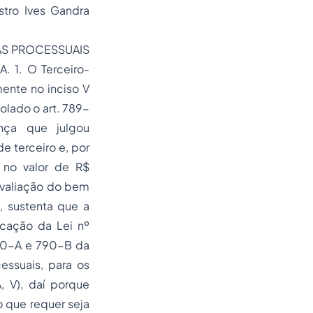
istro Ives Gandra
AS PROCESSUAIS
 1. O Terceiro-
ente no inciso V
olado o art. 789-
nça que julgou
 terceiro e, por
 no valor de R$
avaliação do bem
, sustenta que a
icação da Lei nº
790-A e 790-B da
essuais, para os
, V), daí porque
 que requer seja