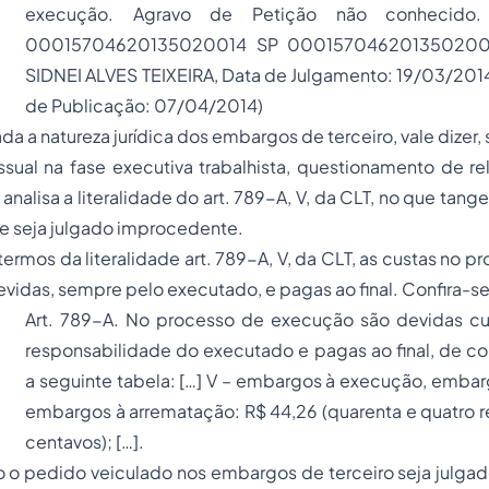
execução. Agravo de Petição não conhecido.
00015704620135020014 SP 00015704620135020014
SIDNEI ALVES TEIXEIRA, Data de Julgamento: 19/03/2014
de Publicação: 07/04/2014)
da a natureza jurídica dos embargos de terceiro, vale dizer,
sual na fase executiva trabalhista, questionamento de re
nalisa a literalidade do art. 789-A, V, da CLT, no que tang
te seja julgado improcedente.
termos da literalidade art. 789-A, V, da CLT, as custas no p
devidas, sempre pelo executado, e pagas ao final. Confira-se
Art. 789-A. No processo de execução são devidas c
responsabilidade do executado e pagas ao final, de 
a seguinte tabela: […] V – embargos à execução, embar
embargos à arrematação: R$ 44,26 (quarenta e quatro rea
centavos); […].
o o pedido veiculado nos embargos de terceiro seja julga