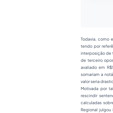
Todavia, como er
tendo por referê
interposição de 
de terceiro opos
avaliado em R$
somariam a notáv
valor seria drast
Motivada por tal
rescindir sente
calculadas sobre
Regional julgou