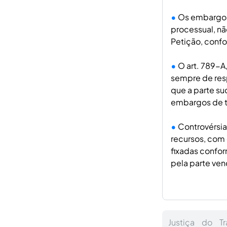
Os embargos 
processual, nã
Petição, confor
O art. 789-A
sempre de resp
que a parte su
embargos de t
Controvérsia
recursos, com
fixadas confor
pela parte ven
Justiça do T