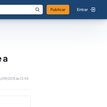
Publicar
Entrar
 IA
Buscar no Jus
 a
3/09/2015 às 13:54