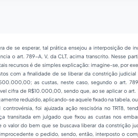
a de se esperar, tal prática ensejou a interposição de i
ncia o art. 789-A, V, da CLT, acima transcrito. Nesse parti
tais recursos é de simples explicação: imagine-se, por e
tos com a finalidade de se liberar da constrição judicia
500.000,00; as custas, neste caso, segundo o art. 78
el cifra de R$10.000,00, sendo que, ao se aplicar o art.
icamente reduzido, aplicando-se aquele fixado na tabela, ou
 controvérsia, foi ajuizada ação rescisória no TRT8, ten
nça transitada em julgado que fixou as custas nos emba
 o valor do bem que se buscava liberar da constrição jud
 improcedente o pedido, sendo, então, interposto o co