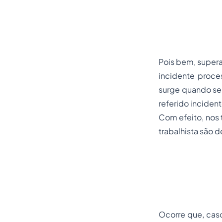
Pois bem, supera
incidente proces
surge quando se a
referido inciden
Com efeito, nos 
trabalhista são 
Ocorre que, cas