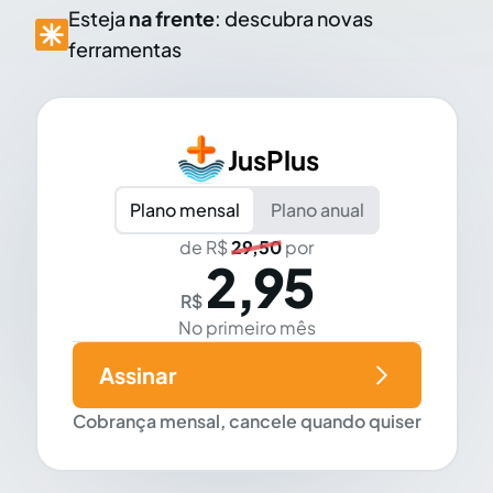
Esteja
na frente
: descubra novas
ferramentas
JusPlus
Plano mensal
Plano anual
de R$
29,50
por
2,95
R$
No primeiro mês
Assinar
Cobrança mensal, cancele quando quiser