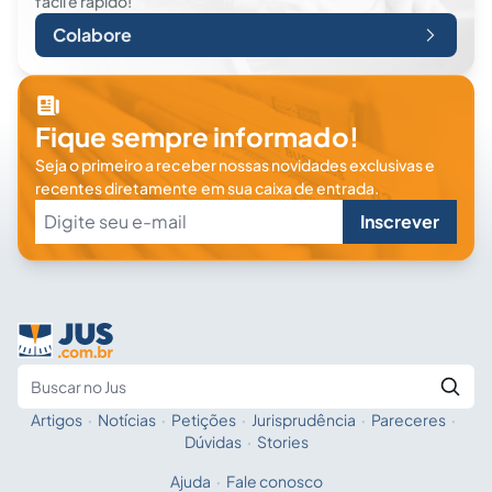
fácil e rápido!
Colabore
Fique sempre informado!
Seja o primeiro a receber nossas novidades exclusivas e
recentes diretamente em sua caixa de entrada.
Inscrever
Artigos
·
Notícias
·
Petições
·
Jurisprudência
·
Pareceres
·
Fale com a IA
Buscar no Jus
Dúvidas
·
Stories
Ajuda
·
Fale conosco