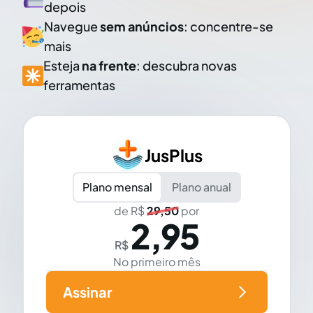
depois
Navegue
sem anúncios
: concentre-se
mais
Esteja
na frente
: descubra novas
ferramentas
JusPlus
Plano mensal
Plano anual
de R$
29,50
por
2,95
R$
No primeiro mês
Assinar