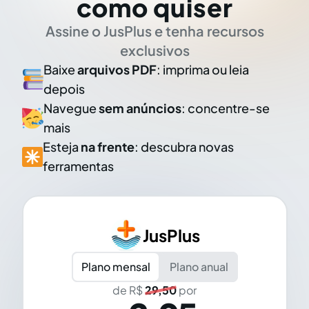
como quiser
Assine o JusPlus e tenha recursos
exclusivos
Baixe
arquivos PDF
: imprima ou leia
depois
Navegue
sem anúncios
: concentre-se
mais
Esteja
na frente
: descubra novas
ferramentas
JusPlus
Plano mensal
Plano anual
de R$
29,50
por