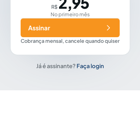
2,95
R$
No primeiro mês
Assinar
Cobrança mensal, cancele quando quiser
Já é assinante?
Faça login