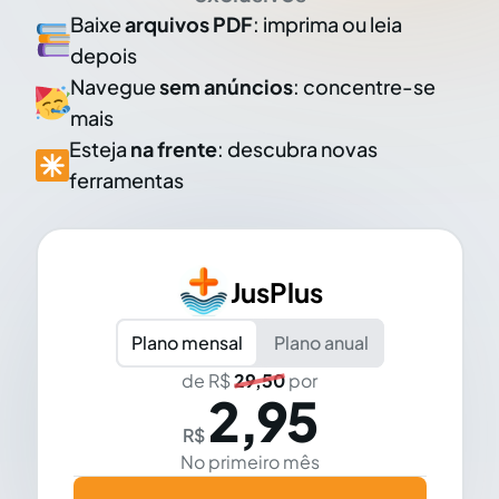
Baixe
arquivos PDF
: imprima ou leia
depois
Navegue
sem anúncios
: concentre-se
mais
Esteja
na frente
: descubra novas
ferramentas
JusPlus
Plano mensal
Plano anual
de R$
29,50
por
2,95
R$
No primeiro mês