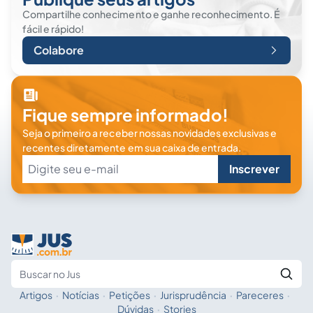
Compartilhe conhecimento e ganhe reconhecimento. É
fácil e rápido!
Colabore
Fique sempre informado!
Seja o primeiro a receber nossas novidades exclusivas e
recentes diretamente em sua caixa de entrada.
Inscrever
Artigos
·
Notícias
·
Petições
·
Jurisprudência
·
Pareceres
·
Fale com a IA
Buscar no Jus
Dúvidas
·
Stories