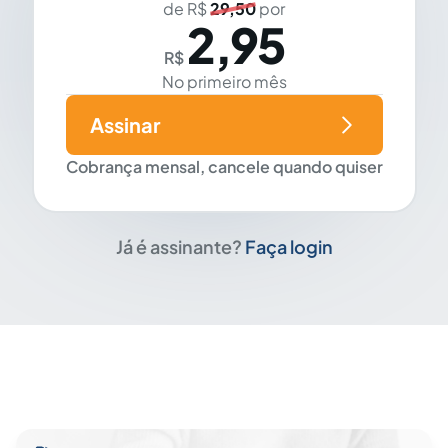
de R$
29,50
por
2,95
R$
No primeiro mês
Assinar
Cobrança mensal, cancele quando quiser
Já é assinante?
Faça login