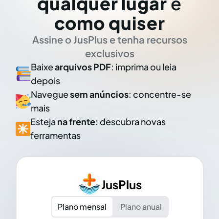
qualquer lugar
e
como quiser
Assine o JusPlus e tenha recursos
exclusivos
Baixe
arquivos PDF
: imprima ou leia
depois
Navegue
sem anúncios
: concentre-se
mais
Esteja
na frente
: descubra novas
ferramentas
JusPlus
Plano mensal
Plano anual