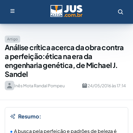
Artigo
Análise crítica acerca da obra contra
a perfeição:ética na era da
engenharia genética, de Michael J.
Sandel
Inês Mota Randal Pompeu
24/05/2016 às 17:14
Resumo:
A busca pela perfeição e padrões de beleza é