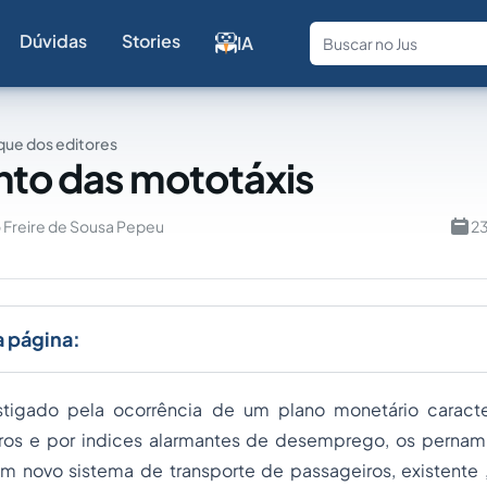
Dúvidas
Stories
IA
Fale com a
ue dos editores
to das mototáxis
o Freire de Sousa Pepeu
23
a página:
tigado pela ocorrência de um plano monetário caracter
uros e por indices alarmantes de desemprego, os perna
 um
novo
sistema de transporte de passageiros, existente