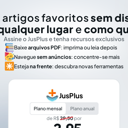
 artigos favoritos
sem di
qualquer lugar
e
como qu
Assine o JusPlus e tenha recursos exclusivos
Baixe
arquivos PDF
: imprima ou leia depois
Navegue
sem anúncios
: concentre-se mais
Esteja
na frente
: descubra novas ferramentas
JusPlus
Plano mensal
Plano anual
de R$
29,50
por