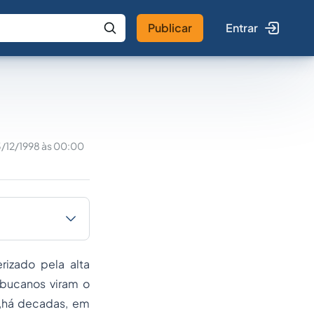
Publicar
Entrar
 IA
Buscar no Jus
/12/1998 às 00:00
izado pela alta
mbucanos viram o
 ,há decadas, em