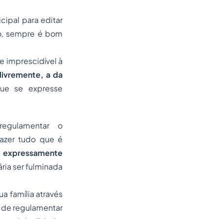
ipal para editar
vo, sempre é bom
 e imprescidível à
livremente, a da
ue se expresse
egulamentar o
fazer tudo que é
 é expressamente
ária ser fulminada
 família através
z de regulamentar