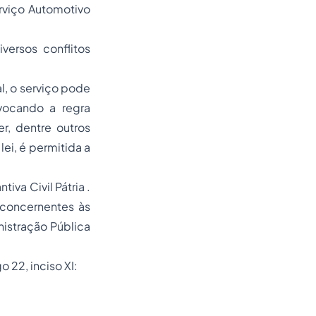
rviço Automotivo
versos conflitos
l, o serviço pode
nvocando a regra
er, dentre outros
lei, é permitida a
iva Civil Pátria .
concernentes às
nistração Pública
 22, inciso XI: