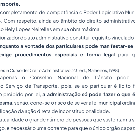
ansporte.
e completamente de competência o Poder Legislativo Munic
o. Com respeito, ainda ao âmbito do direito administrati
o Hely Lopes Meirelles em sua obra máxima:
iorizador do ato administrativo constitui requisito vinculado
Enquanto a vontade dos particulares pode manifestar-se 
exige procedimentos especiais e forma legal
para q
pes in Curso de Direito Administrativo, 23. ed., Malheiros, 1998)
 apenas o Conselho Nacional de Trânsito pode r
 Serviço de Transporte, pois, se ao particular é licito 
 proibido por lei,
a administração só pode fazer o que
mesma
, senão, corre-se o risco de se ver a lei municipal ordin
licação da ação direta de inconstitucionalidade.
tualidade o grande número de pessoas que sustentam a sua
iço, e necessário uma corrente para que o único orgão capa