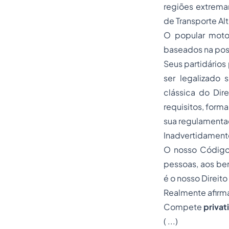
regiões extrema
de Transporte Al
O popular motot
baseados na poss
Seus partidários
ser legalizado 
clássica do Dire
requisitos, forma
sua regulamentaç
Inadvertidamente,
O nosso Código 
pessoas, aos ben
é o nosso Direit
Realmente afirma
Compete
priva
( ...)