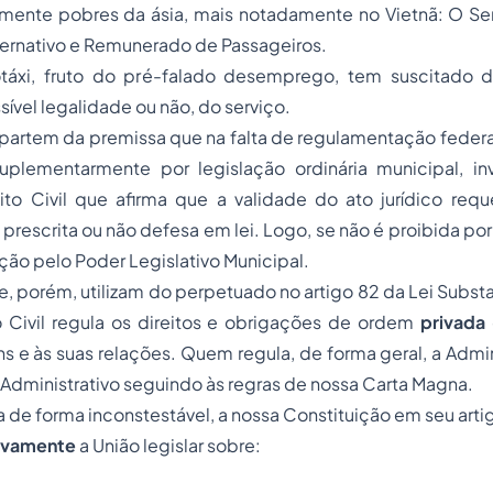
mente pobres da ásia, mais notadamente no Vietnã: O Se
ternativo e Remunerado de Passageiros.
áxi, fruto do pré-falado desemprego, tem suscitado di
ível legalidade ou não, do serviço.
 partem da premissa que na falta de regulamentação federa
suplementarmente por legislação ordinária municipal, i
ito Civil que afirma que a validade do ato jurídico requ
 prescrita ou não defesa em lei. Logo, se não é proibida por 
ão pelo Poder Legislativo Municipal.
 porém, utilizam do perpetuado no artigo 82 da Lei Substant
Civil regula os direitos e obrigações de ordem
privada
s e às suas relações. Quem regula, de forma geral, a Admi
o Administrativo seguindo às regras de nossa Carta Magna.
 de forma inconstestável, a nossa Constituição em seu artigo
tivamente
a União legislar sobre: