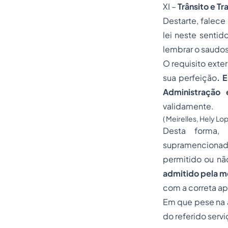
XI –
Trânsito e Tr
Destarte, falec
lei neste sentid
lembrar o saudos
O requisito exter
sua perfeição
. 
Administração 
validamente.
( Meirelles, Hely Lo
Desta forma,
supramencionado
permitido ou não
admitido pela 
com a correta ap
Em que pese na a
do referido serv