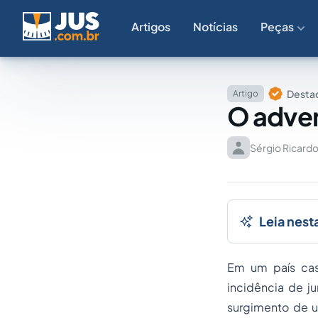
Artigos
Notícias
Peças
Destaq
Artigo
O adven
Sérgio Ricard
Leia nest
Em um país cas
incidência de j
surgimento de