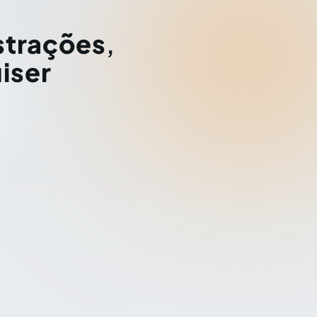
strações
,
iser