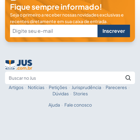
Fique sempre informado!
Seja o primeiro a receber nossas novidades exclusivas e
recentes diretamente em sua caixa de entrada.
Inscrever
Artigos
·
Notícias
·
Petições
·
Jurisprudência
·
Pareceres
·
Fale com a IA
Buscar no Jus
Dúvidas
·
Stories
Ajuda
·
Fale conosco