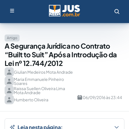
Artigo
A Segurança Jurídica no Contrato
“Built to Suit” Após a Introdução da
Lei nº 12.744/2012
Giulian Medeiros Mota Andrade
Maria Emmanuele Pinheiro
Soares
Raissa Suellen Oliveira Lima
Mota Andrade
06/09/2016 às 23:44
Humberto Oliveira
Leia nesta página: