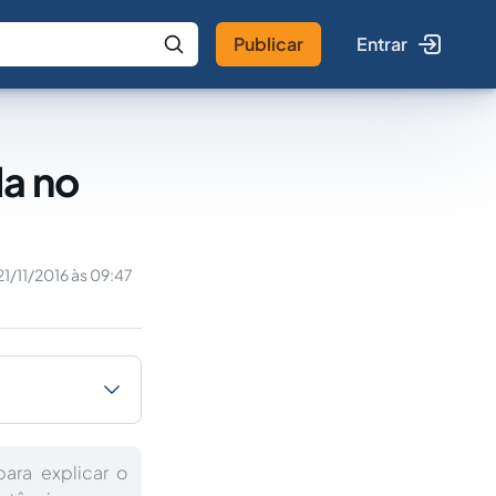
Publicar
Entrar
 IA
Buscar no Jus
da no
21/11/2016 às 09:47
ara explicar o