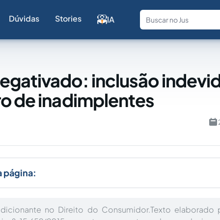
Dúvidas
Stories
IA
Fale com a
gativado: inclusão indevi
o de inadimplentes
a página:
icionante no Direito do Consumidor.Texto elaborado p