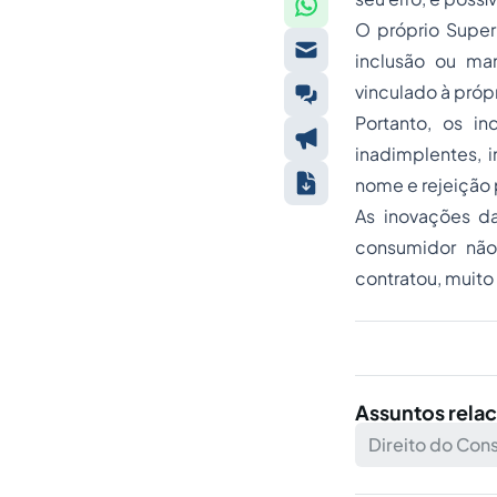
O próprio Superi
inclusão ou ma
vinculado à própr
Portanto, os i
inadimplentes, 
nome e rejeição 
As inovações da
consumidor não
contratou, muit
Assuntos rela
Direito do Con