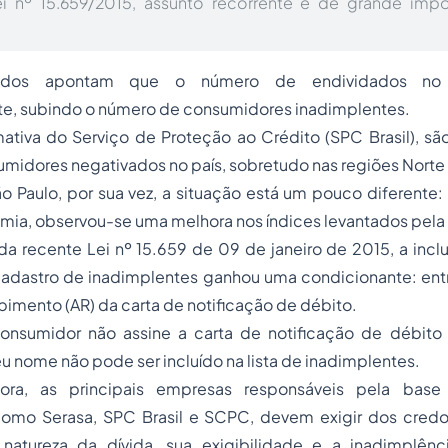
i nº 15.659/2015, assunto recorrente e de grande impo
dados apontam que o número de endividados no B
nte, subindo o número de consumidores inadimplentes.
ativa do Serviço de Proteção ao Crédito (SPC Brasil), sã
midores negativados no país, sobretudo nas regiões Norte
 Paulo, por sua vez, a situação está um pouco diferente:
mia, observou-se uma melhora nos índices levantados pela
a recente Lei nº 15.659 de 09 de janeiro de 2015, a inc
adastro de inadimplentes ganhou uma condicionante: entr
bimento (AR) da carta de notificação de débito.
consumidor não assine a carta de notificação de débit
 nome não pode ser incluído na lista de inadimplentes.
ora, as principais empresas responsáveis pela bas
como Serasa, SPC Brasil e SCPC, devem exigir dos cred
natureza da dívida, sua exigibilidade e a inadimplênc