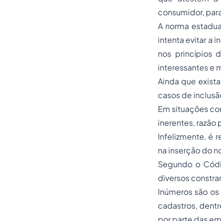
consumidor, para
A norma estadua
intenta evitar a
nos princípios d
interessantes e 
Ainda que exist
casos de inclusã
Em situações com
inerentes, razão
Infelizmente, é 
na inserção do n
Segundo o Códig
diversos constra
Inúmeros são os 
cadastros, dentr
por parte das em