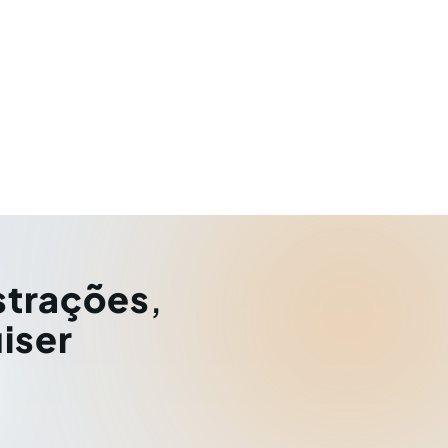
strações
,
iser