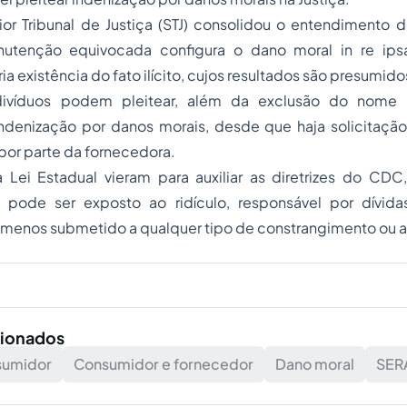
or Tribunal de Justiça (STJ) consolidou o entendimento d
nutenção equivocada configura o
dano moral
in re ips
ia existência do fato ilícito, cujos resultados são presumido
ndivíduos podem pleitear, além da exclusão do nome
indenização por danos morais, desde que haja solicitaçã
por parte da fornecedora.
 Lei Estadual vieram para auxiliar as diretrizes do CD
 pode ser exposto ao ridículo, responsável por dívida
o menos submetido a qualquer tipo de constrangimento ou
cionados
sumidor
Consumidor e fornecedor
Dano moral
SER