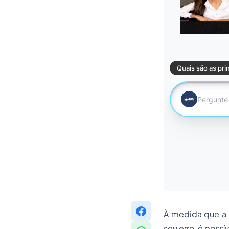
À medida que a 
seu erro, é possí