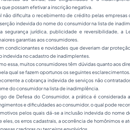
 que possam efetivar a inscrição negativa.
l não dificulta o recebimento de crédito pelas empresas 
 inserção indevida do nome do consumidor na lista de inadi
a segurança jurídica, publicidade e reversibilidade, a L
maiores garantias aos consumidores.
am condicionantes e novidades que deveriam dar proteção,
o indevida no cadastro de inadimplentes.
o essa, muitos consumidores têm dúvidas quanto aos direi
 pela qual se fazem oportunos os seguintes esclarecimentos
recorrente a cobrança indevida de serviços não contratados,
ome do consumidor na lista de inadimplência.
o de Defesa do Consumidor, a prática é considerada a
ngimentos e dificuldades ao consumidor, o qual pode recorre
motivos pelos quais dá-se a inclusão indevida do nome de
e eles, os erros cadastrais, a ocorrência de homônimos e 
presas credoras ou terceiros envolvidos.