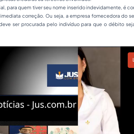
cial, para quem tiver seu nome inserido indevidamente, é co
 imediata correção. Ou seja, a empresa fornecedora do se
deve ser procurada pelo indivíduo para que o débito se