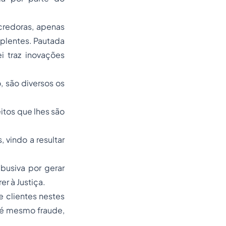
credoras, apenas
mplentes. Pautada
ei traz inovações
 são diversos os
tos que lhes são
.
 vindo a resultar
busiva por gerar
r à Justiça.
 clientes nestes
até mesmo fraude,