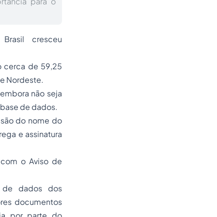
rtância para o
rasil cresceu
o cerca de 59,25
 e Nordeste.
 embora não seja
 base de dados.
lusão do nome do
ega e assinatura
o com o Aviso de
e de dados dos
ores documentos
ia por parte do