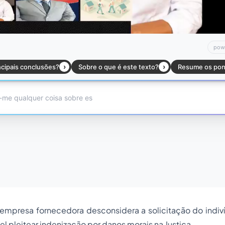
empresa fornecedora desconsidera a solicitação do indiv
vel pleitear indenização por danos morais na Justiça.