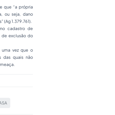
e que “a própria
a
, ou seja, dano
s” (Ag 1.379.761).
 no cadastro de
o de exclusão do
C, uma vez que o
s das quais não
 ameaça.
ASA