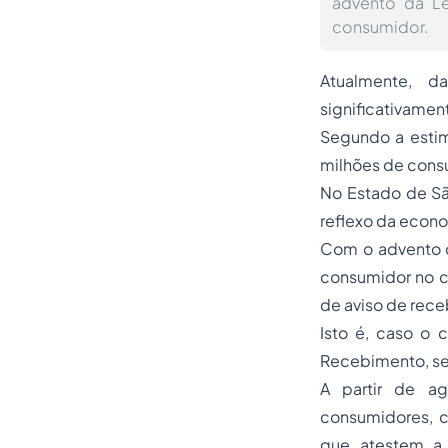
advento da Le
consumidor.
Atualmente, 
significativame
Segundo a estim
milhões de consu
No Estado de São
reflexo da econo
Com o advento d
consumidor no c
de aviso de rece
Isto é, caso o 
Recebimento, seu
A partir de ag
consumidores, 
que atestem a 