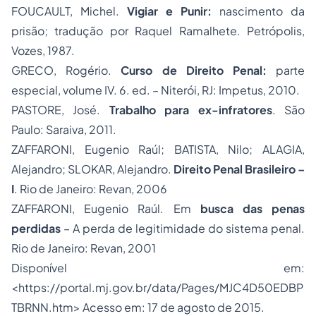
FOUCAULT, Michel.
Vigiar e Punir:
nascimento da
prisão; tradução por Raquel Ramalhete. Petrópolis,
Vozes, 1987.
GRECO, Rogério.
Curso de Direito Penal:
parte
especial, volume IV. 6. ed. – Niterói, RJ: Impetus, 2010.
PASTORE, José.
Trabalho para ex-infratores
. São
Paulo: Saraiva, 2011.
ZAFFARONI, Eugenio Raúl; BATISTA, Nilo; ALAGIA,
Alejandro; SLOKAR, Alejandro.
Direito Penal Brasileiro –
I
. Rio de Janeiro: Revan, 2006
ZAFFARONI, Eugenio Raúl. Em
busca das penas
perdidas
– A perda de legitimidade do sistema penal.
Rio de Janeiro: Revan, 2001
Disponível em:
<
https://portal.mj.gov.br/data/Pages/MJC4D50EDBP
TBRNN.htm
> Acesso em: 17 de agosto de 2015.