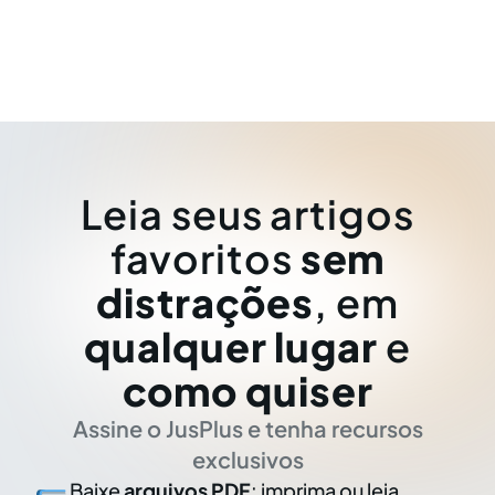
Leia seus artigos
favoritos
sem
distrações
, em
qualquer lugar
e
como quiser
Assine o JusPlus e tenha recursos
exclusivos
Baixe
arquivos PDF
: imprima ou leia