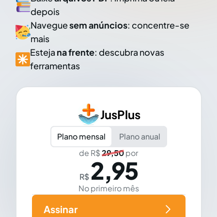
depois
Navegue
sem anúncios
: concentre-se
mais
Esteja
na frente
: descubra novas
ferramentas
JusPlus
Plano mensal
Plano anual
de R$
29,50
por
2,95
R$
No primeiro mês
Assinar