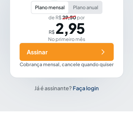
Plano mensal
Plano anual
de R$
29,50
por
2,95
R$
No primeiro mês
Assinar
Cobrança mensal, cancele quando quiser
Já é assinante?
Faça login