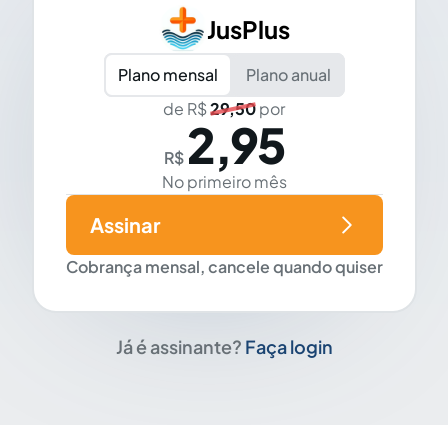
JusPlus
Plano mensal
Plano anual
de R$
29,50
por
2,95
R$
No primeiro mês
Assinar
Cobrança mensal, cancele quando quiser
Já é assinante?
Faça login