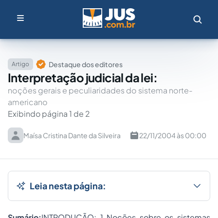
Destaque dos editores
Artigo
Interpretação judicial da lei:
noções gerais e peculiaridades do sistema norte-
americano
Exibindo página 1 de 2
Maísa Cristina Dante da Silveira
22/11/2004 às 00:00
Leia nesta página:
Sumário:
INTRODUÇÃO; 1 Noções sobre os sistemas