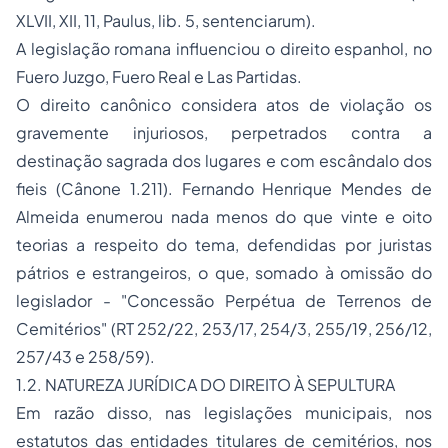
XLVII, XII, 11, Paulus, lib. 5,
sentenciarum
).
A legislação romana influenciou o direito espanhol, no
Fuero Juzgo
,
Fuero Real
e
Las Partidas
.
O direito canônico considera atos de violação os
gravemente injuriosos, perpetrados contra a
destinação sagrada dos lugares e com escândalo dos
fieis (Cânone 1.211). Fernando Henrique Mendes de
Almeida enumerou nada menos do que vinte e oito
teorias a respeito do tema, defendidas por juristas
pátrios e estrangeiros, o que, somado à omissão do
legislador - "Concessão Perpétua de Terrenos de
Cemitérios" (RT 252/22, 253/17, 254/3, 255/19, 256/12,
257/43 e 258/59).
1.2. NATUREZA JURÍDICA DO DIREITO À SEPULTURA
Em razão disso, nas legislações municipais, nos
estatutos das entidades titulares de cemitérios, nos