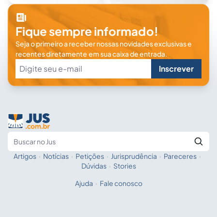
Fique sempre informado!
Seja o primeiro a receber nossas novidades exclusivas e
recentes diretamente em sua caixa de entrada.
Inscrever
Artigos
·
Notícias
·
Petições
·
Jurisprudência
·
Pareceres
·
Fale com a IA
Buscar no Jus
Dúvidas
·
Stories
Ajuda
·
Fale conosco