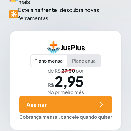
mais
Esteja
na frente
: descubra novas
ferramentas
JusPlus
Plano mensal
Plano anual
de R$
29,50
por
2,95
R$
No primeiro mês
Assinar
Cobrança mensal, cancele quando quiser